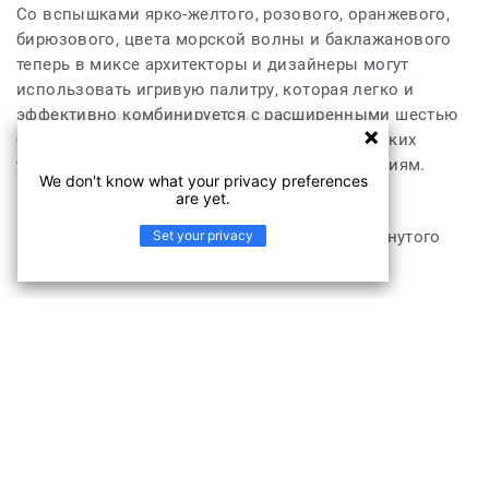
Со вспышками ярко-желтого, розового, оранжевого,
бирюзового, цвета морской волны и баклажанового
теперь в миксе архитекторы и дизайнеры могут
использовать игривую палитру, которая легко и
эффективно комбинируется с расширенными шестью
блоками Stratos для выдающихся коммерческих
условий, которые отвечают любым требованиям.
We don't know what your privacy preferences
потребность конечного пользователя.
are yet.
Set your privacy
Эта коллекция является частью нашего замкнутого
цикла.
Продукт Stratos Stratos A138 9990 подходит
для
Гостиницы, кафе и рестораны
Офисы