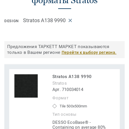
форматы Stratos
Stratos A138 9990
DESIGN
Предложения ТАРКЕТТ МАРКЕТ показываются
только в Вашем регионе
Перейти к выбору региона.
Stratos A138 9990
Stratos
Арт. 710034014
Формат
Tile 500x500mm
Тип основы
DESSO EcoBase® -
Containing on average 80%