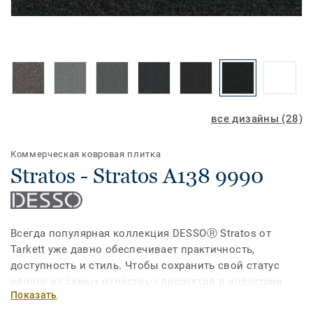
все дизайны (28)
Коммерческая ковровая плитка
Stratos - Stratos A138 9990
Всегда популярная коллекция DESSOⓇ Stratos от
Tarkett уже давно обеспечивает практичность,
доступность и стиль. Чтобы сохранить свой статус
одного из самых известных продуктов в индустрии
Показать
напольных покрытий, обеспечивающих форму и