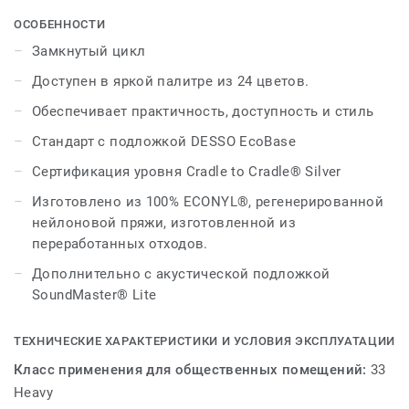
функциональность по исключительной цене, Stratos
был переосмыслен с еще большей творческой
ОСОБЕННОСТИ
свободой и повышенной экологической
Замкнутый цикл
ответственностью.
Доступен в яркой палитре из 24 цветов.
Stratos представляет 24 тщательно отобранных
Обеспечивает практичность, доступность и стиль
варианта дизайна. Семь оригинальных цветов
Стандарт с подложкой DESSO EcoBase
сочетаются с набором теплых и холодных
нейтральных оттенков и 12 эффектными акцентами.
Сертификация уровня Cradle to Cradle® Silver
Со вспышками ярко-желтого, розового, оранжевого,
Изготовлено из 100% ECONYL®, регенерированной
бирюзового, цвета морской волны и баклажанового
нейлоновой пряжи, изготовленной из
теперь в миксе архитекторы и дизайнеры могут
переработанных отходов.
использовать игривую палитру, которая легко и
эффективно комбинируется с расширенными шестью
Дополнительно с акустической подложкой
блоками Stratos для выдающихся коммерческих
SoundMaster® Lite
условий, которые отвечают любым требованиям.
потребность конечного пользователя.
ТЕХНИЧЕСКИЕ ХАРАКТЕРИСТИКИ И УСЛОВИЯ ЭКСПЛУАТАЦИИ
Класс применения для общественных помещений:
33
Эта коллекция является частью нашего замкнутого
Heavy
цикла.