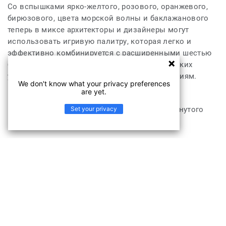
Со вспышками ярко-желтого, розового, оранжевого,
бирюзового, цвета морской волны и баклажанового
теперь в миксе архитекторы и дизайнеры могут
использовать игривую палитру, которая легко и
эффективно комбинируется с расширенными шестью
блоками Stratos для выдающихся коммерческих
условий, которые отвечают любым требованиям.
We don't know what your privacy preferences
потребность конечного пользователя.
are yet.
Set your privacy
Эта коллекция является частью нашего замкнутого
цикла.
Продукт Stratos Stratos 570 AB31 5102
подходит для
Гостиницы, кафе и рестораны
Офисы