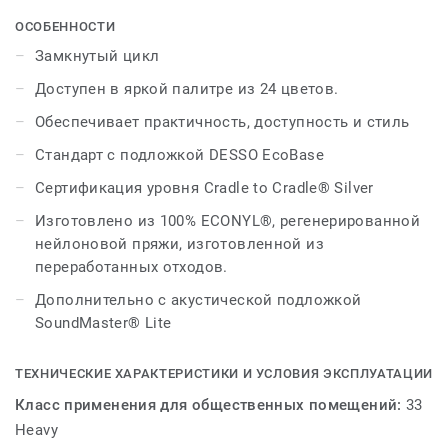
функциональность по исключительной цене, Stratos
был переосмыслен с еще большей творческой
ОСОБЕННОСТИ
свободой и повышенной экологической
Замкнутый цикл
ответственностью.
Доступен в яркой палитре из 24 цветов.
Stratos представляет 24 тщательно отобранных
Обеспечивает практичность, доступность и стиль
варианта дизайна. Семь оригинальных цветов
Стандарт с подложкой DESSO EcoBase
сочетаются с набором теплых и холодных
нейтральных оттенков и 12 эффектными акцентами.
Сертификация уровня Cradle to Cradle® Silver
Со вспышками ярко-желтого, розового, оранжевого,
Изготовлено из 100% ECONYL®, регенерированной
бирюзового, цвета морской волны и баклажанового
нейлоновой пряжи, изготовленной из
теперь в миксе архитекторы и дизайнеры могут
переработанных отходов.
использовать игривую палитру, которая легко и
эффективно комбинируется с расширенными шестью
Дополнительно с акустической подложкой
блоками Stratos для выдающихся коммерческих
SoundMaster® Lite
условий, которые отвечают любым требованиям.
потребность конечного пользователя.
ТЕХНИЧЕСКИЕ ХАРАКТЕРИСТИКИ И УСЛОВИЯ ЭКСПЛУАТАЦИИ
Класс применения для общественных помещений:
33
Эта коллекция является частью нашего замкнутого
Heavy
цикла.