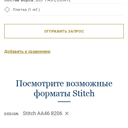
Состав ворса:
BCF PA6 ECONYL
Тонкие цветовые акценты в DESSO Stitch также можно
использовать для согласования с фирменным стилем
Плитка (1 ref.)
компании или с другими ключевыми акцентами в
интерьере.
ОТПРАВИТЬ ЗАПРОС
Добавить к сравнению
Посмотрите возможные
форматы Stitch
Stitch AA46 8206
DESIGN