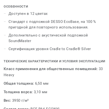
внутри каждой ковровой плитки, напоминает
минималистскую красоту одной линии, сшитой
ОСОБЕННОСТИ
вручную.
Доступен в 12 цветах
Стандарт с подложкой DESSO EcoBase, на 100 %
Благодаря структурированной поверхности, состоящей
пригодной для повторного использования.
из приглушенных тонов, игривое предложение одной
яркой нити дает дизайнерам возможность
Дополнительно с акустической подложкой
комбинировать текстуру и цвет для создания дизайна
SoundMaster
пола с действительно уникальной
Сертификация уровня Cradle to Cradle® Silver
индивидуальностью. Ассортимент доступен в
двенадцати цветовых комбинациях, с четырьмя
различными оттенками шрифта, обеспечивающими
ТЕХНИЧЕСКИЕ ХАРАКТЕРИСТИКИ И УСЛОВИЯ ЭКСПЛУАТАЦИИ
фон, и тремя различными акцентными цветами,
Класс применения для общественных помещений:
33
которые легко занимают центральное место.
Heavy
Stitch — потрясающее дополнение к коллекции
Общая толщина:
6,50 мм
«Сделай сам» от DESSO, набору продуктов, которые
Толщина ворса:
3,10 мм
позволяют дизайнерам и архитекторам играть с
текстурами, цветами и эффектами материалов, чтобы
Вес:
3950 г/м²
рассказать свою собственную уникальную историю.