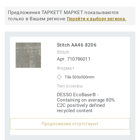
Предложения ТАРКЕТТ МАРКЕТ показываются
только в Вашем регионе
Перейти к выбору региона.
Stitch AA46 8206
Stitch
Арт. 710786011
Формат
Tile 500x500mm
Тип основы
DESSO EcoBase® -
Containing on average 80%
C2C positively defined
recycled content
Предложения отсутствуют