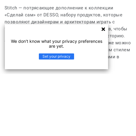
Stitch — потрясающее дополнение к коллекции
«Сделай сам» от DESSO, набору продуктов, которые
позволяют дизайнерам и архитекторам играть с
текстурами, цветами и эффектами материалов, чтобы
рассказать свою собственную уникальную историю.
We don't know what your privacy preferences
Тонкие цветовые акценты в DESSO Stitch также можно
are yet.
использовать для согласования с фирменным стилем
Set your privacy
компании или с другими ключевыми акцентами в
интерьере.
Продукт Stitch Stitch AA46 8206 подходит
для
Гостиницы, кафе и рестораны
Офисы