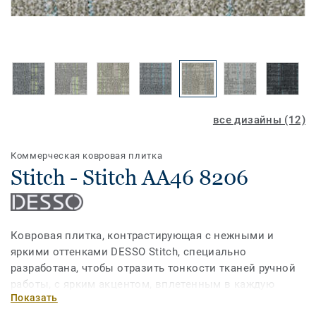
все дизайны (12)
Коммерческая ковровая плитка
Stitch - Stitch AA46 8206
Ковровая плитка, контрастирующая с нежными и
яркими оттенками DESSO Stitch, специально
разработана, чтобы отразить тонкости тканей ручной
работы, с ярким акцентом, вплетенным в каждую
Показать
ковровую плитку. Нежная, яркая нить, переплетенная