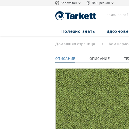
Kазахстан
Ваш регион
Rock
- Rock B878
Полезно знать
Вдохнове
Домашняя страница
Коммерчес
ОПИСАНИЕ
ОПИСАНИЕ
ТЕ