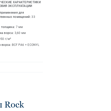
ия уникальных
ЧЕСКИЕ ХАРАКТЕРИСТИКИ
ль же
ОВИЯ ЭКСПЛУАТАЦИИ
ен в двенадцати
 применения для
центов до землистых
твенных помещений:
33
 толщина:
7 мм
на ворса:
3,60 мм
950 г/м²
в ворса:
BCF PA6 + ECONYL
 Rock