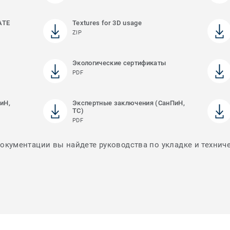
ATE
Textures for 3D usage
ZIP
Экологические сертификаты
PDF
иН,
Экспертные заключения (СанПиН,
ТС)
PDF
документации вы найдете руководства по укладке и технич