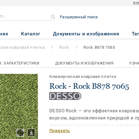
B2B
Расширенный поиск
 7065
ние
Каталог
Документы и изображения
Ta
кая ковровая плитка
Rock
Rock B878 7065
Х. ХАРАКТЕРИСТИКИ
ДОКУМЕНТЫ И ИЗОБРАЖЕНИЯ
УЗН
Коммерческая ковровая плитка
Rock - Rock B878 7065
DESSO Rock — это эффектная коврова
ворсом, вдохновленная природой и п
придания выразительности и вырази
Показать
покрытиям. DESSO Rock, используемы