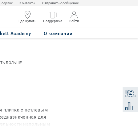
 сервис
Контакты
Отправить сообщение
Где купить
Поддержка
Войти
rkett Academy
О компании
АТЬ БОЛЬШЕ
£
Получи
Добави
я плитка с петлевым
редназначенная для
тельности напольным
й либо в качестве