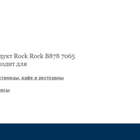
дукт Rock Rock B878 7065
ходит для
стиницы, кафе и рестораны
исы