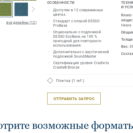
дополнения к DESSO Salt для создан
ОСОБЕННОСТИ
ТЕХНИ
пространств и зонирования, либо сто
И УСЛ
Доступен в 12 современных
привлекательный сам по себе, доступ
цветах.
Класс
современных оттенках — от ярких ак
общес
Стандарт с опорой DESSO
все дизайны (12)
Heavy
ProBase
тонов.
Опционально с подложкой
Общая
DESSO EcoBase, на 100 %
Толщи
пригодной для повторного
использования.
Вес:
3
Дополнительно с акустической
Соста
подложкой SoundMaster
Сертификация уровня Cradle to
Cradle® Bronze
Плитка (1 ref.)
ОТПРАВИТЬ ЗАПРОС
отрите возможные форматы