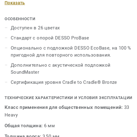
Показать
неравномерным характером, ковровая плитка
обладает красивой органической текучестью, что
делает ее идеальной для естественного и богатого
ОСОБЕННОСТИ
дизайна пола. Он может похвастаться выбором
Доступен в 26 цветах
нейтральных цветов для создания расслабляющего
Стандарт с опорой DESSO ProBase
интерьера. Все цвета коллекции DESSO Reclaim Ribs
состоят из 100% пряжи ECONYL®.
Опционально с подложкой DESSO EcoBase, на 100 %
пригодной для повторного использования.
Дополнительно с акустической подложкой
SoundMaster
Сертификация уровня Cradle to Cradle® Bronze
ТЕХНИЧЕСКИЕ ХАРАКТЕРИСТИКИ И УСЛОВИЯ ЭКСПЛУАТАЦИИ
Класс применения для общественных помещений:
33
Heavy
Общая толщина:
6 мм
Толщина ворса:
3,50 мм