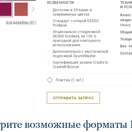
современных цветовых решений от ан
ОСОБЕННОСТИ
ТЕХНИ
бежевого до более ярких цветов, таки
И УСЛ
Доступен в 39 ярких и
оранжевый, синий и фиолетовый. Во
современных цветах.
Класс
создания неповторимых и ярких инте
общес
Стандарт с опорой DESSO
все дизайны (41)
Heavy
ProBase
Опционально с подложкой
Общая
DESSO EcoBase, на 100 %
Толщи
пригодной для повторного
использования.
Вес:
4
Дополнительно с акустической
Соста
подложкой SoundMaster
Сертификация уровня Cradle to
Cradle® Bronze
Плитка (1 ref.)
ОТПРАВИТЬ ЗАПРОС
рите возможные форматы P