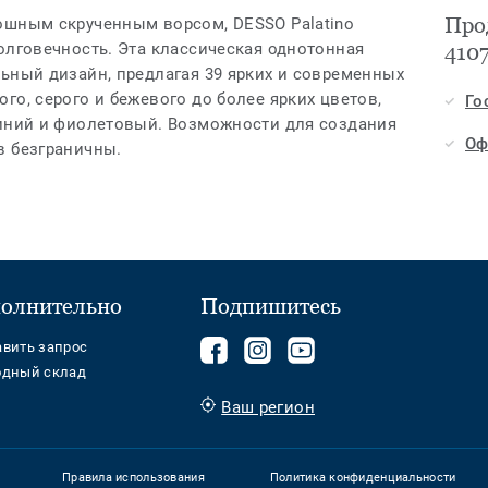
Прод
ошным скрученным ворсом, DESSO Palatino
олговечность. Эта классическая однотонная
410
ьный дизайн, предлагая 39 ярких и современных
го, серого и бежевого до более ярких цветов,
Го
синий и фиолетовый. Возможности для создания
Оф
в безграничны.
олнительно
Подпишитесь
Подписывайтесь
components.footer.tark
Follow
авить запрос
одный склад
на
us
нас
on
Ваш регион
на
YouTube
Facebook
Правила использования
Политика конфиденциальности