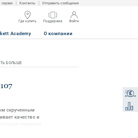
 сервис
Контакты
Отправить сообщение
Где купить
Поддержка
Войти
rkett Academy
О компании
АТЬ БОЛЬШЕ
4107
£
Получи
Добави
ым скрученным
чивает качество и
нотонная ковровая
предлагая 39 ярких и