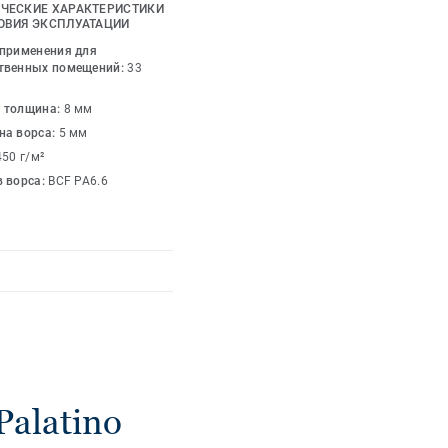
трацитового, серого и
ЧЕСКИЕ ХАРАКТЕРИСТИКИ
х как красный,
ОВИЯ ЭКСПЛУАТАЦИИ
зможности для
 применения для
рьеров безграничны.
твенных помещений:
33
 толщина:
8 мм
на ворса:
5 мм
450 г/м²
в ворса:
BCF PA6.6
alatino