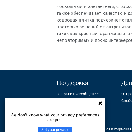
Роскошный и элегантный, с роск
также обеспечивает качество и д
ковровая плитка подчеркнет стил
цветовых решений от антрацитово
таких как красный, оранжевый, 
неповторимых и ярких интерьеро
Поддержка
Доп
Отправить сообщение
Отпр
Телефон:
Своб
+ 7(7172) 790099
Help Center
We don't know what your privacy preferences
are yet.
Set your privacy
Корпоративная информация