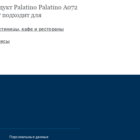
укт Palatino Palatino A072
7 подходит для
стиницы, кафе и рестораны
исы
ett_social_instagram
Персональные данные