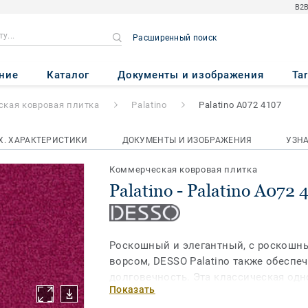
B2B
Расширенный поиск
no A072 4107
ние
Каталог
Документы и изображения
Ta
кая ковровая плитка
Palatino
Palatino A072 4107
Х. ХАРАКТЕРИСТИКИ
ДОКУМЕНТЫ И ИЗОБРАЖЕНИЯ
УЗН
Коммерческая ковровая плитка
Palatino - Palatino A072 
Роскошный и элегантный, с роскошн
ворсом, DESSO Palatino также обеспе
долговечность. Эта классическая од
Показать
плитка подчеркнет стильный дизайн, 