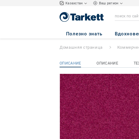
Kазахстан
Ваш регион
Palatino
- Palati
Полезно знать
Вдохнове
Домашняя страница
Коммерчес
ОПИСАНИЕ
ОПИСАНИЕ
ТЕ