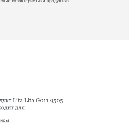
еские характеристики продуктов
укт Lita Lita G011 9505
ходит для
исы