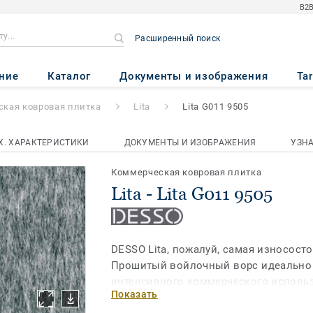
B2B
Расширенный поиск
505
ние
Каталог
Документы и изображения
Ta
кая ковровая плитка
Lita
Lita G011 9505
Х. ХАРАКТЕРИСТИКИ
ДОКУМЕНТЫ И ИЗОБРАЖЕНИЯ
УЗН
Коммерческая ковровая плитка
Lita - Lita G011 9505
DESSO Lita, пожалуй, самая износост
Прошитый войлочный ворс идеально 
интенсивного коммерческого использ
Показать
популярность на рынке недвижимости