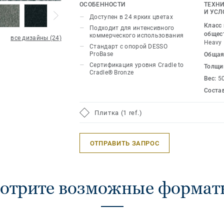
мероприятиях. Универсальный DESSO 
ОСОБЕННОСТИ
ТЕХНИ
широком спектре ярких цветов — от 
И УСЛ
Доступен в 24 ярких цветах
бирюзового до слоново-серого, выж
Класс
Подходит для интенсивного
сиреневого.
общес
коммерческого использования
все дизайны (24)
Heavy
Стандарт с опорой DESSO
ProBase
Общая
Сертификация уровня Cradle to
Толщи
Cradle® Bronze
Вес:
5
Соста
Плитка (1 ref.)
ОТПРАВИТЬ ЗАПРОС
отрите возможные форматы