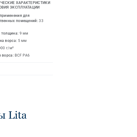
Lita доступен в
ЧЕСКИЕ ХАРАКТЕРИСТИКИ
насыщенного
ОВИЯ ЭКСПЛУАТАЦИИ
женной охры и
 применения для
твенных помещений:
33
 толщина:
9 мм
на ворса:
5 мм
000 г/м²
в ворса:
BCF PA6
 Lita