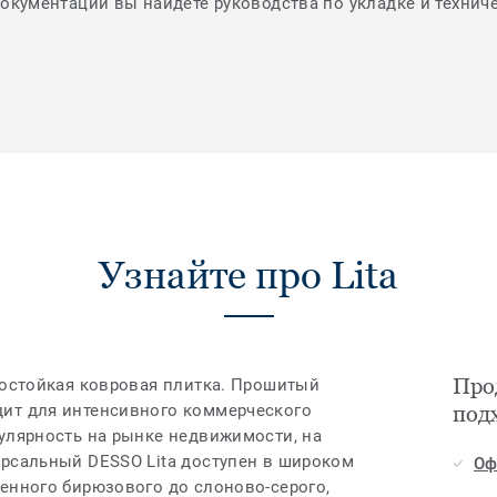
документации вы найдете руководства по укладке и технич
Узнайте про Lita
Прод
состойкая ковровая плитка. Прошитый
ит для интенсивного коммерческого
под
пулярность на рынке недвижимости, на
ерсальный DESSO Lita доступен в широком
Оф
щенного бирюзового до слоново-серого,