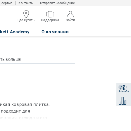
 сервис
Контакты
Отправить сообщение
Где купить
Поддержка
Войти
rkett Academy
О компании
АТЬ БОЛЬШЕ
£
Получи
Добави
ойкая ковровая плитка.
подходит для
ования, отсюда и его
, на выставках и