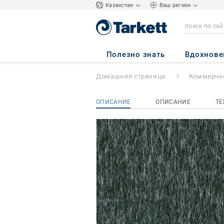
Kазахстан
Ваш регион
Lita
- Lita G011 9
Полезно знать
Вдохнове
Домашняя страница
Коммерчес
ОПИСАНИЕ
ОПИСАНИЕ
ТЕ