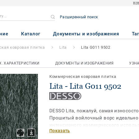
B2B
Расширенный поиск
502
ние
Каталог
Документы и изображения
Ta
кая ковровая плитка
Lita
Lita G011 9502
Х. ХАРАКТЕРИСТИКИ
ДОКУМЕНТЫ И ИЗОБРАЖЕНИЯ
УЗН
Коммерческая ковровая плитка
Lita - Lita G011 9502
DESSO Lita, пожалуй, самая износост
Прошитый войлочный ворс идеально 
интенсивного коммерческого использ
Показать
популярность на рынке недвижимости