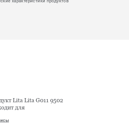
еские характеристики продуктов
укт Lita Lita G011 9502
ходит для
исы