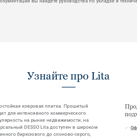
документации вы найдете руководства по укладке и технич
Узнайте про Lita
Прод
состойкая ковровая плитка. Прошитый
ит для интенсивного коммерческого
под
пулярность на рынке недвижимости, на
ерсальный DESSO Lita доступен в широком
Оф
щенного бирюзового до слоново-серого,