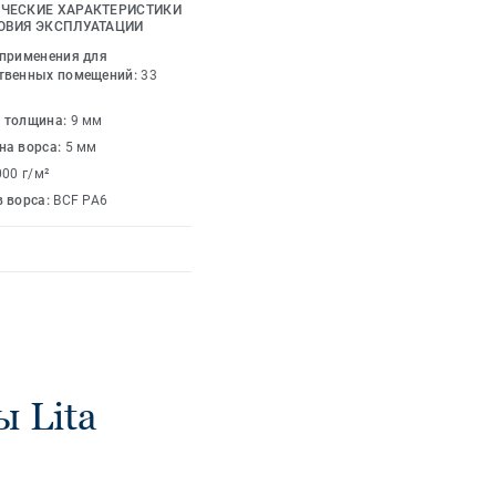
Lita доступен в
ЧЕСКИЕ ХАРАКТЕРИСТИКИ
насыщенного
ОВИЯ ЭКСПЛУАТАЦИИ
женной охры и
 применения для
твенных помещений:
33
 толщина:
9 мм
на ворса:
5 мм
000 г/м²
в ворса:
BCF PA6
 Lita