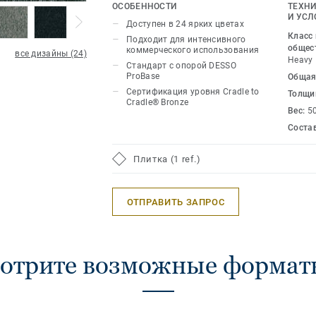
мероприятиях. Универсальный DESSO 
ОСОБЕННОСТИ
ТЕХНИ
широком спектре ярких цветов — от 
И УСЛ
Доступен в 24 ярких цветах
бирюзового до слоново-серого, выж
Класс
Подходит для интенсивного
сиреневого.
общес
коммерческого использования
все дизайны (24)
Heavy
Стандарт с опорой DESSO
ProBase
Общая
Сертификация уровня Cradle to
Толщи
Cradle® Bronze
Вес:
5
Соста
Плитка (1 ref.)
ОТПРАВИТЬ ЗАПРОС
отрите возможные форматы