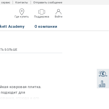
 сервис
Контакты
Отправить сообщение
Где купить
Поддержка
Войти
rkett Academy
О компании
АТЬ БОЛЬШЕ
£
Получи
Добави
ойкая ковровая плитка.
подходит для
ования, отсюда и его
, на выставках и