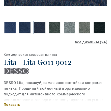
все дизайны (24)
Коммерческая ковровая плитка
Lita - Lita G011 9012
DESSO Lita, пожалуй, самая износостойкая ковровая
плитка. Прошитый войлочный ворс идеально
подходит для интенсивного коммерческого
использования, отсюда и его популярность на рынке
Показать
недвижимости, на выставках и мероприятиях.