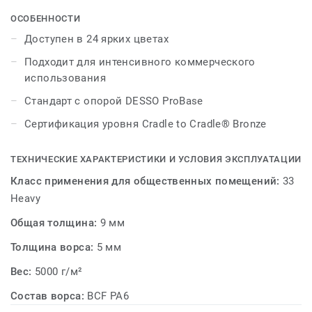
Универсальный DESSO Lita доступен в широком
спектре ярких цветов — от насыщенного бирюзового
ОСОБЕННОСТИ
до слоново-серого, выжженной охры и сиреневого.
Доступен в 24 ярких цветах
Подходит для интенсивного коммерческого
использования
Стандарт с опорой DESSO ProBase
Сертификация уровня Cradle to Cradle® Bronze
ТЕХНИЧЕСКИЕ ХАРАКТЕРИСТИКИ И УСЛОВИЯ ЭКСПЛУАТАЦИИ
Класс применения для общественных помещений:
33
Heavy
Общая толщина:
9 мм
Толщина ворса:
5 мм
Вес:
5000 г/м²
Состав ворса:
BCF PA6