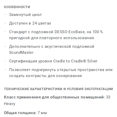
контрастных оттенка, создавая тонкие,
вдохновляющие уникальные оттенки, добавляя
ОСОБЕННОСТИ
игривости дизайну и интереса к напольным
Замкнутый цикл
покрытиям.Вдохновленный тканым текстилем,
Доступен в 24 цветах
сплошной цвет дополнен скрытыми линиями,
которые проявляются, когда вы идете по
Стандарт с подложкой DESSO EcoBase, на 100 %
пространству. Спектр из 24 нейтральных оттенков и
пригодной для повторного использования.
ярких тонов позволяет подчеркнуть энергичность
Дополнительно с акустической подложкой
открытых пространств и переговорных или создать
SoundMaster
контрасты для зонирования. DESSO Iconic — это
возможность взглянуть на дизайн напольных
Сертификация уровня Cradle to Cradle® Silver
покрытий с другой точки зрения, предлагая
Позволяет подчеркнуть открытые пространства или
дизайнерам неожиданные возможности благодаря
создать контрасты для зонирования
впечатляющему решению, которое требует двойного
подхода.Эта коллекция является частью нашего
ТЕХНИЧЕСКИЕ ХАРАКТЕРИСТИКИ И УСЛОВИЯ ЭКСПЛУАТАЦИИ
замкнутого цикла
Класс применения для общественных помещений:
33
Heavy
Общая толщина:
7 мм