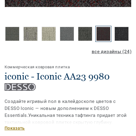
все дизайны (24)
Коммерческая ковровая плитка
iconic - Iconic AA23 9980
Создайте игривый пол в калейдоскопе цветов с
DESSO Iconic — новым дополнением к DESSO
Essentials.Уникальная техника тафтинга придает этой
тактильной ковровой плитке скрытую глубину.
Показать
Многослойный дизайн сочетает в себе два