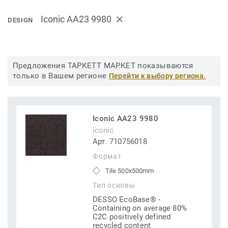
Iconic AA23 9980
DESIGN
Предложения ТАРКЕТТ МАРКЕТ показываются
только в Вашем регионе
Перейти к выбору региона.
Iconic AA23 9980
iconic
Арт. 710756018
Формат
Tile 500x500mm
Тип основы
DESSO EcoBase® -
Containing on average 80%
C2C positively defined
recycled content