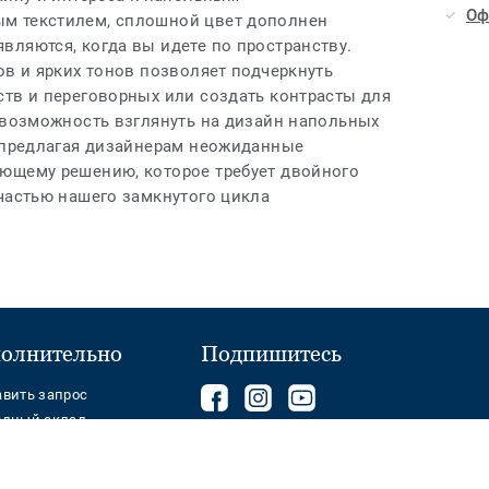
Оф
м текстилем, сплошной цвет дополнен
вляются, когда вы идете по пространству.
ов и ярких тонов позволяет подчеркнуть
ств и переговорных или создать контрасты для
о возможность взглянуть на дизайн напольных
, предлагая дизайнерам неожиданные
ющему решению, которое требует двойного
частью нашего замкнутого цикла
олнительно
Подпишитесь
Подписывайтесь
components.footer.tark
Follow
авить запрос
одный склад
на
us
нас
on
Ваш регион
на
YouTube