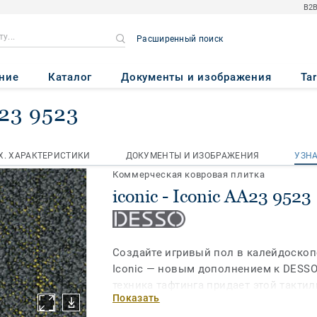
B2B
Расширенный поиск
ние
Каталог
Документы и изображения
Ta
A23 9523
кая ковровая плитка
iconic
Iconic AA23 9523
Х. ХАРАКТЕРИСТИКИ
ДОКУМЕНТЫ И ИЗОБРАЖЕНИЯ
УЗН
Х. ХАРАКТЕРИСТИКИ
ДОКУМЕНТЫ И ИЗОБРАЖЕНИЯ
УЗН
Коммерческая ковровая плитка
iconic - Iconic AA23 9523
Создайте игривый пол в калейдоскоп
Iconic — новым дополнением к DESSO 
техника тафтинга придает этой такти
Показать
скрытую глубину. Многослойный диза