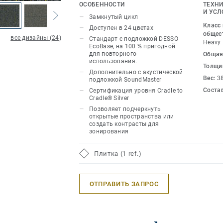
два контрастных оттенка, создавая 
ОСОБЕННОСТИ
ТЕХНИ
уникальные оттенки, добавляя игриво
И УСЛ
Замкнутый цикл
интереса к напольным покрытиям.В
Класс
Доступен в 24 цветах
текстилем, сплошной цвет дополнен
общес
все дизайны (24)
Стандарт с подложкой DESSO
Heavy
которые проявляются, когда вы идете
EcoBase, на 100 % пригодной
для повторного
Общая
Спектр из 24 нейтральных оттенков и
использования.
Толщи
позволяет подчеркнуть энергичность
Дополнительно с акустической
Вес:
3
и переговорных или создать контрас
подложкой SoundMaster
Соста
Сертификация уровня Cradle to
DESSO Iconic — это возможность взгл
Cradle® Silver
напольных покрытий с другой точки з
Позволяет подчеркнуть
дизайнерам неожиданные возможнос
открытые пространства или
создать контрасты для
впечатляющему решению, которое тре
зонирования
подхода.Эта коллекция является част
цикла
Плитка (1 ref.)
ОТПРАВИТЬ ЗАПРОС