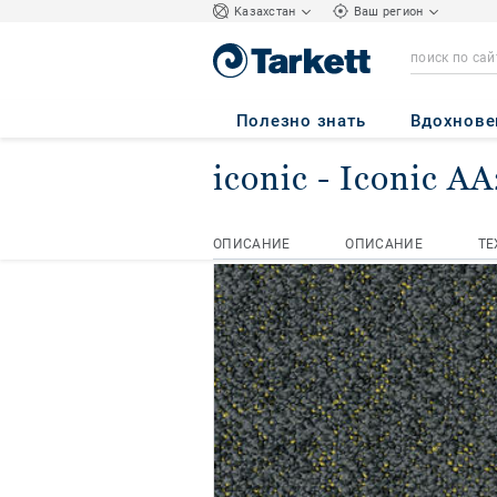
Kазахстан
Ваш регион
Полезно знать
Вдохнове
iconic
- Iconic A
Домашняя страница
Коммерчес
ОПИСАНИЕ
ОПИСАНИЕ
ТЕ
ОПИСАНИЕ
ОПИСАНИЕ
ТЕ