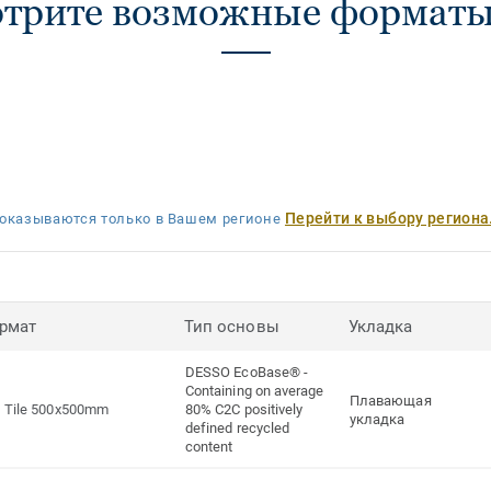
трите возможные форматы 
Перейти к выбору региона
оказываются только в Вашем регионе
рмат
Тип основы
Укладка
DESSO EcoBase® -
Containing on average
Плавающая
Tile 500x500mm
80% C2C positively
укладка
defined recycled
content