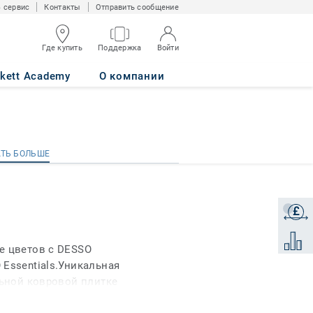
 сервис
Контакты
Отправить сообщение
Где купить
Поддержка
Войти
rkett Academy
О компании
АТЬ БОЛЬШЕ
АТЬ БОЛЬШЕ
£
Получи
Добави
е цветов с DESSO
Essentials.Уникальная
льной ковровой плитке
йн сочетает в себе