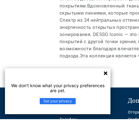
покрытиям.Вдохновленный тканы
скрытыми линиями, которые проя
Спектр из 24 нейтральных оттенк
энергичность открытых простран
зонирования. DESSO Iconic — эт
покрытий с другой точки зрения
возможности благодаря впечатля
подхода.Эта коллекция является 
We don't know what your privacy preferences
are yet.
Поддержка
Доп
Set your privacy
Отправить сообщение
Отпр
Телефон:
Своб
+ 7(7172) 790099
Help Center