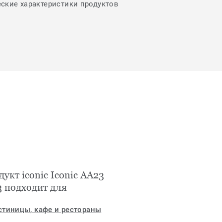
еские характеристики продуктов
укт iconic Iconic AA23
3 подходит для
стиницы, кафе и рестораны