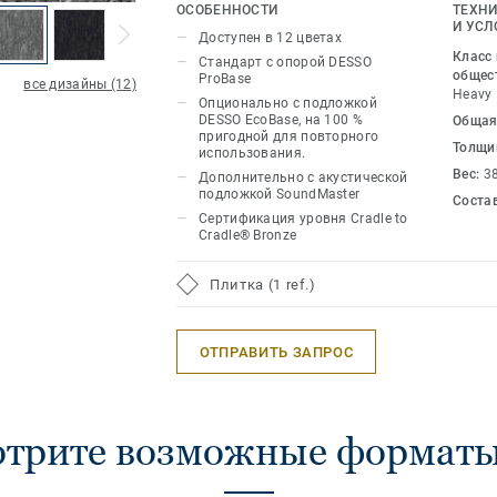
нейтральные оттенки и более яркие цв
ОСОБЕННОСТИ
ТЕХНИ
красный и травянисто-зеленый.
И УСЛ
Доступен в 12 цветах
Класс
Стандарт с опорой DESSO
общес
ProBase
все дизайны (12)
Heavy
Опционально с подложкой
DESSO EcoBase, на 100 %
Общая
пригодной для повторного
Толщи
использования.
Вес:
3
Дополнительно с акустической
подложкой SoundMaster
Соста
Сертификация уровня Cradle to
Cradle® Bronze
Плитка (1 ref.)
ОТПРАВИТЬ ЗАПРОС
трите возможные форматы