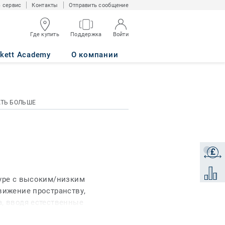
 сервис
Контакты
Отправить сообщение
Где купить
Поддержка
Войти
rkett Academy
О компании
АТЬ БОЛЬШЕ
£
Получи
Добави
туре с высоким/низким
вижение пространству,
а, вводя естественные
дцати цветах, включая