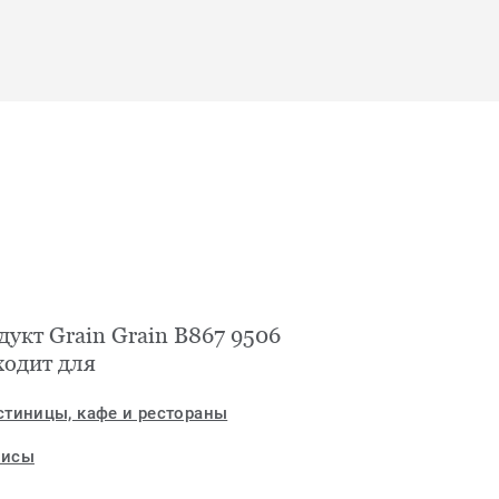
дукт Grain Grain B867 9506
ходит для
стиницы, кафе и рестораны
исы