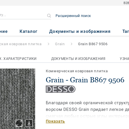
B2B
Расширенный поиск
67 9506
ние
Каталог
Документы и изображения
Ta
кая ковровая плитка
Grain
Grain B867 9506
Х. ХАРАКТЕРИСТИКИ
ДОКУМЕНТЫ И ИЗОБРАЖЕНИЯ
УЗН
Коммерческая ковровая плитка
Grain - Grain B867 9506
Благодаря своей органической струк
ворсом DESSO Grain придает легкое д
смягчая любые острые углы интерьер
Показать
формы. DESSO Grain доступен в двена