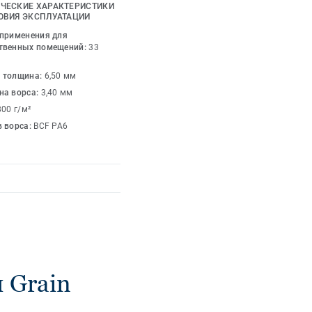
ета, такие как ярко-
ЧЕСКИЕ ХАРАКТЕРИСТИКИ
ОВИЯ ЭКСПЛУАТАЦИИ
 применения для
твенных помещений:
33
 толщина:
6,50 мм
на ворса:
3,40 мм
800 г/м²
в ворса:
BCF PA6
 Grain