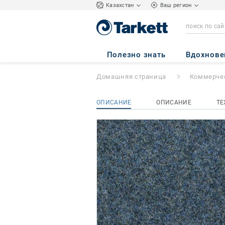
Kазахстан
Ваш регион
Forto
- Forto G01
Полезно знать
Вдохнове
Домашняя страница
Коммерчес
ОПИСАНИЕ
ОПИСАНИЕ
ТЕ