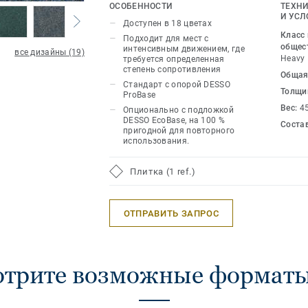
определенная степень сопротивления
ОСОБЕННОСТИ
ТЕХНИ
цветов предлагает превосходную сте
И УСЛ
Доступен в 18 цветах
Класс
Подходит для мест с
общес
интенсивным движением, где
все дизайны (19)
Heavy
требуется определенная
степень сопротивления
Общая
Стандарт с опорой DESSO
Толщи
ProBase
Вес:
4
Опционально с подложкой
DESSO EcoBase, на 100 %
Соста
пригодной для повторного
использования.
Плитка (1 ref.)
ОТПРАВИТЬ ЗАПРОС
трите возможные форматы