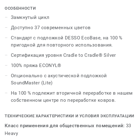
современной палитрой из 37 различных оттенков,
которые можно комбинировать для получения
ОСОБЕННОСТИ
уникальных результатов, дизайнеры могут смешивать
Замкнутый цикл
различные нейтральные тона или сочетать яркие
Доступно 37 современных цветов
цвета с более острыми оттенками для богатой
эстетики.
Стандарт с подложкой DESSO EcoBase, на 100 %
пригодной для повторного использования.
Продолжая расширять ассортимент, Fields можно
Сертификация уровня Cradle to Cradle® Silver
идеально сочетать с коллекцией DESSO Linon,
объединяя различные текстуры для создания
100% пряжа ECONYL®
современного внешнего вида и расширяя цветовую
Опционально с акустической подложкой
гамму до 55.
SoundMaster (Lite)
Эта коллекция является частью нашего замкнутого
На 100 % подлежит вторичной переработке в нашем
цикла
собственном центре по переработке ковров.
ТЕХНИЧЕСКИЕ ХАРАКТЕРИСТИКИ И УСЛОВИЯ ЭКСПЛУАТАЦИИ
Класс применения для общественных помещений:
33
Heavy