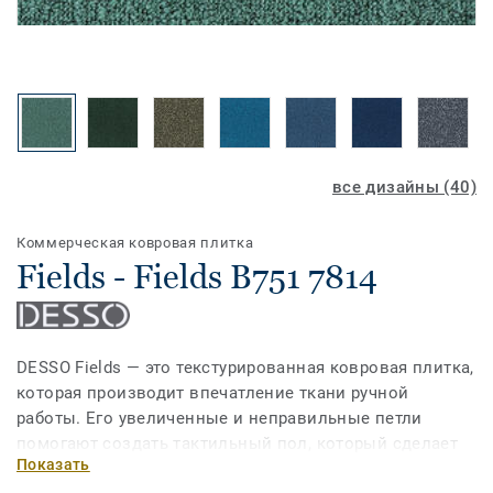
все дизайны (40)
Коммерческая ковровая плитка
Fields - Fields B751 7814
DESSO Fields — это текстурированная ковровая плитка,
которая производит впечатление ткани ручной
работы. Его увеличенные и неправильные петли
помогают создать тактильный пол, который сделает
Показать
любое пространство теплым и уютным. С