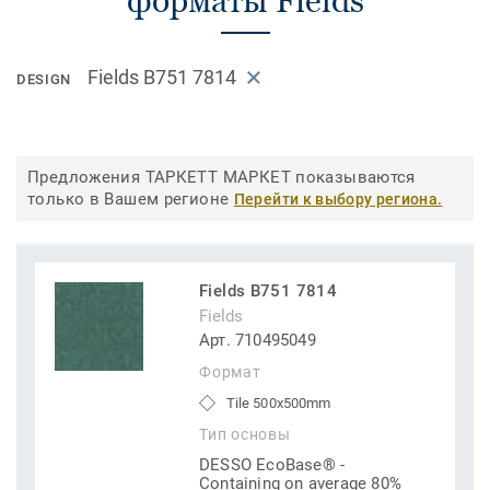
форматы Fields
Fields B751 7814
DESIGN
Предложения ТАРКЕТТ МАРКЕТ показываются
только в Вашем регионе
Перейти к выбору региона.
Fields B751 7814
Fields
Арт. 710495049
Формат
Tile 500x500mm
Тип основы
DESSO EcoBase® -
Containing on average 80%