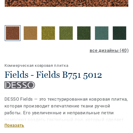
все дизайны (40)
Коммерческая ковровая плитка
Fields - Fields B751 5012
DESSO Fields — это текстурированная ковровая плитка,
которая производит впечатление ткани ручной
работы. Его увеличенные и неправильные петли
помогают создать тактильный пол, который сделает
Показать
любое пространство теплым и уютным. С