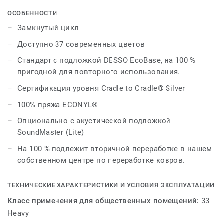
современной палитрой из 37 различных оттенков,
которые можно комбинировать для получения
ОСОБЕННОСТИ
уникальных результатов, дизайнеры могут смешивать
Замкнутый цикл
различные нейтральные тона или сочетать яркие
Доступно 37 современных цветов
цвета с более острыми оттенками для богатой
эстетики.
Стандарт с подложкой DESSO EcoBase, на 100 %
пригодной для повторного использования.
Продолжая расширять ассортимент, Fields можно
Сертификация уровня Cradle to Cradle® Silver
идеально сочетать с коллекцией DESSO Linon,
объединяя различные текстуры для создания
100% пряжа ECONYL®
современного внешнего вида и расширяя цветовую
Опционально с акустической подложкой
гамму до 55.
SoundMaster (Lite)
Эта коллекция является частью нашего замкнутого
На 100 % подлежит вторичной переработке в нашем
цикла
собственном центре по переработке ковров.
ТЕХНИЧЕСКИЕ ХАРАКТЕРИСТИКИ И УСЛОВИЯ ЭКСПЛУАТАЦИИ
Класс применения для общественных помещений:
33
Heavy