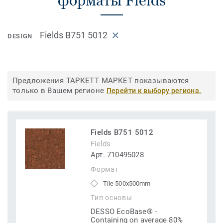
форматы Fields
Fields B751 5012
DESIGN
Предложения ТАРКЕТТ МАРКЕТ показываются
только в Вашем регионе
Перейти к выбору региона.
Fields B751 5012
Fields
Арт. 710495028
Формат
Tile 500x500mm
Тип основы
DESSO EcoBase® -
Containing on average 80%