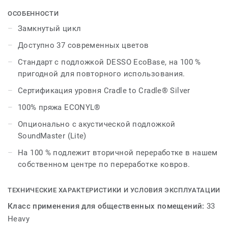
современной палитрой из 37 различных оттенков,
которые можно комбинировать для получения
ОСОБЕННОСТИ
уникальных результатов, дизайнеры могут смешивать
Замкнутый цикл
различные нейтральные тона или сочетать яркие
Доступно 37 современных цветов
цвета с более острыми оттенками для богатой
эстетики.
Стандарт с подложкой DESSO EcoBase, на 100 %
пригодной для повторного использования.
Продолжая расширять ассортимент, Fields можно
Сертификация уровня Cradle to Cradle® Silver
идеально сочетать с коллекцией DESSO Linon,
объединяя различные текстуры для создания
100% пряжа ECONYL®
современного внешнего вида и расширяя цветовую
Опционально с акустической подложкой
гамму до 55.
SoundMaster (Lite)
Эта коллекция является частью нашего замкнутого
На 100 % подлежит вторичной переработке в нашем
цикла
собственном центре по переработке ковров.
ТЕХНИЧЕСКИЕ ХАРАКТЕРИСТИКИ И УСЛОВИЯ ЭКСПЛУАТАЦИИ
Класс применения для общественных помещений:
33
Heavy