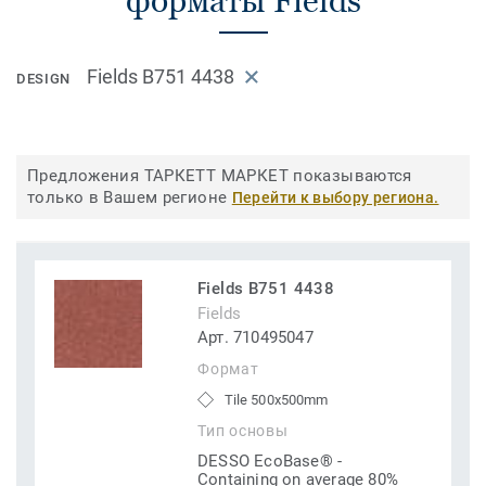
форматы Fields
Fields B751 4438
DESIGN
Предложения ТАРКЕТТ МАРКЕТ показываются
только в Вашем регионе
Перейти к выбору региона.
Fields B751 4438
Fields
Арт. 710495047
Формат
Tile 500x500mm
Тип основы
DESSO EcoBase® -
Containing on average 80%