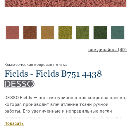
все дизайны (40)
Коммерческая ковровая плитка
Fields - Fields B751 4438
DESSO Fields — это текстурированная ковровая плитка,
которая производит впечатление ткани ручной
работы. Его увеличенные и неправильные петли
помогают создать тактильный пол, который сделает
Показать
любое пространство теплым и уютным. С