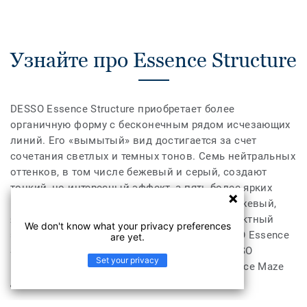
Узнайте про Essence Structure
DESSO Essence Structure приобретает более
органичную форму с бесконечным рядом исчезающих
линий. Его «вымытый» вид достигается за счет
сочетания светлых и темных тонов. Семь нейтральных
оттенков, в том числе бежевый и серый, создают
тонкий, но интересный эффект, а пять более ярких
вариантов — синий, бирюзовый, темно-оранжевый,
ярко-оранжевый и зеленый — создают эффектный
We don't know what your privacy preferences
эффектный пол. Каждый из 12 цветов DESSO Essence
are yet.
Structure можно легко комбинировать с DESSO
Set your privacy
Essence, DESSO Essence Stripe и DESSO Essence Maze
для бесконечного количества результатов.