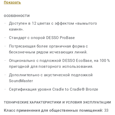
Показать
оттенков, в том числе бежевый и серый, создают
тонкий, но интересный эффект, а пять более ярких
вариантов — синий, бирюзовый, темно-оранжевый,
ОСОБЕННОСТИ
ярко-оранжевый и зеленый — создают эффектный
Доступен в 12 цветах с эффектом «вымытого
эффектный пол. Каждый из 12 цветов DESSO Essence
камня».
Structure можно легко комбинировать с DESSO
Стандарт с опорой DESSO ProBase
Essence, DESSO Essence Stripe и DESSO Essence Maze
для бесконечного количества результатов.
Потрясающая более органичная форма с
бесконечным рядом исчезающих линий.
Опционально с подложкой DESSO EcoBase, на 100 %
пригодной для повторного использования.
Дополнительно с акустической подложкой
SoundMaster
Сертификация уровня Cradle to Cradle® Bronze
ТЕХНИЧЕСКИЕ ХАРАКТЕРИСТИКИ И УСЛОВИЯ ЭКСПЛУАТАЦИИ
Класс применения для общественных помещений:
33