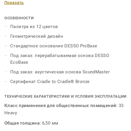
Показать
создания интересных акцентов. Спокойные
антрацитово-серые и серо-коричневые цвета в
коллекции сочетаются с потрясающими красными,
ОСОБЕННОСТИ
зелеными и темно-синими, что дает безграничные
Палитра из 12 цветов
возможности для творчества при работе над
Геометрический дизайн
интерьером вашего помещения. Коллекция является
частью семейства покрытий DESSO Essence и
Стандартное основание DESSO ProBase
сочетается с коллекциями DESSO Essence, DESSO
Под заказ: перерабатываемая основа DESSO
Essence Stripe и DESSO Essence Structure.
EcoBase
Под заказ: акустическая основа SoundMaster
Сертификат Cradle to Cradle® Bronze
ТЕХНИЧЕСКИЕ ХАРАКТЕРИСТИКИ И УСЛОВИЯ ЭКСПЛУАТАЦИИ
Класс применения для общественных помещений:
33
Heavy
Общая толщина:
6,50 мм