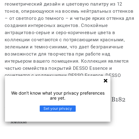
геометрический дизайн и цветовую палитру из 12
тонов, опирающуюся на восемь нейтральных оттенков
– от светлого до темного – и четыре ярких оттенка для
создания интересных акцентов. Спокойные
антрацитово-серые и серо-коричневые цвета в
коллекции сочетаются с потрясающими красными,
зелеными и темно-синими, что дает безграничные
возможности для творчества при работе над
интерьером вашего помещения. Коллекция является
частью семейства покрытий DESSO Essence и
сочетается с коллекциями DESSO Essence, DESSO
Essence Stripe и DESSO Essence Structure.
We don't know what your privacy preferences
are yet.
Продукт Essence Maze Essence Maze B182
9990 подходит для
Set your privacy
Офисы
Гостиницы, кафе и рестораны