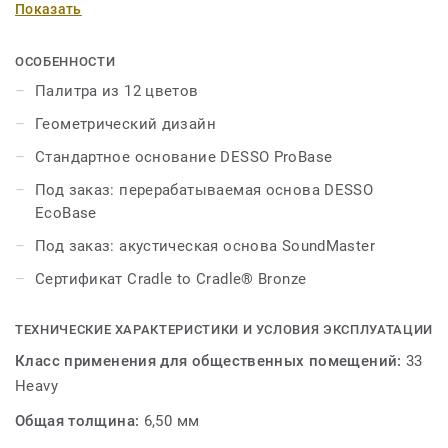
Показать
создания интересных акцентов. Спокойные
антрацитово-серые и серо-коричневые цвета в
коллекции сочетаются с потрясающими красными,
ОСОБЕННОСТИ
зелеными и темно-синими, что дает безграничные
Палитра из 12 цветов
возможности для творчества при работе над
Геометрический дизайн
интерьером вашего помещения. Коллекция является
частью семейства покрытий DESSO Essence и
Стандартное основание DESSO ProBase
сочетается с коллекциями DESSO Essence, DESSO
Под заказ: перерабатываемая основа DESSO
Essence Stripe и DESSO Essence Structure.
EcoBase
Под заказ: акустическая основа SoundMaster
Сертификат Cradle to Cradle® Bronze
ТЕХНИЧЕСКИЕ ХАРАКТЕРИСТИКИ И УСЛОВИЯ ЭКСПЛУАТАЦИИ
Класс применения для общественных помещений:
33
Heavy
Общая толщина:
6,50 мм