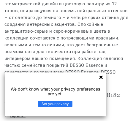
геометрический дизайн и цветовую палитру из 12
тонов, опирающуюся на восемь нейтральных оттенков
– от светлого до темного – и четыре ярких оттенка для
создания интересных акцентов. Спокойные
антрацитово-серые и серо-коричневые цвета в
коллекции сочетаются с потрясающими красными,
зелеными и темно-синими, что дает безграничные
возможности для творчества при работе над
интерьером вашего помещения. Коллекция является
частью семейства покрытий DESSO Essence и
сочетается с коллекциями DESSO Essence, DESSO
Essence Stripe и DESSO Essence Structure.
We don't know what your privacy preferences
are yet.
Продукт Essence Maze Essence Maze B182
9524 подходит для
Set your privacy
Офисы
Гостиницы, кафе и рестораны