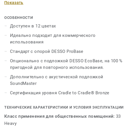
Показать
полосами различной толщины и палитре освежающих
цветов. Плитка с низким петлевым ворсом имеет
сильную коммерческую основу и представлена пятью
ОСОБЕННОСТИ
нейтральными вариантами, включая антрацитовый,
Доступен в 12 цветах
серый и бежевый, а также семью более яркими
Идеально подходит для коммерческого
оттенками красного, оранжевого, синего и
использования
фиолетового. Каждый из 12 цветов можно легко
комбинировать с DESSO Essence, DESSO Essence Maze
Стандарт с опорой DESSO ProBase
и DESSO Essence Structure, открывая бесконечные
Опционально с подложкой DESSO EcoBase, на 100 %
возможности для творческого дизайна напольных
пригодной для повторного использования.
покрытий.
Дополнительно с акустической подложкой
SoundMaster
Сертификация уровня Cradle to Cradle® Bronze
ТЕХНИЧЕСКИЕ ХАРАКТЕРИСТИКИ И УСЛОВИЯ ЭКСПЛУАТАЦИИ
Класс применения для общественных помещений:
33
Heavy