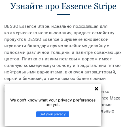
Узнайте про Essence Stripe
DESSO Essence Stripe, идеально подходящая для
коммерческого использования, придает семейству
продуктов DESSO Essence ощущение юношеской
игривости благодаря прямолинейному дизайну с
полосами различной толщины и палитре освежающих
цветов. Плитка с низким петлевым ворсом имеет
сильную коммерческую основу и представлена пятью
нейтральными вариантами, включая антрацитовый,
серый и бежевый, а также семью более яркими
оттенками красного, оранжевого, синего и
фиолетового. Каждый из 12 цветов можно легко
комбинировать с DESSO Essence, DESSO Essence Maze
We don't know what your privacy preferences
are yet.
и DESSO Essence Structure, открывая бесконечные
возможности для творческого дизайна напольных
Set your privacy
покрытий.