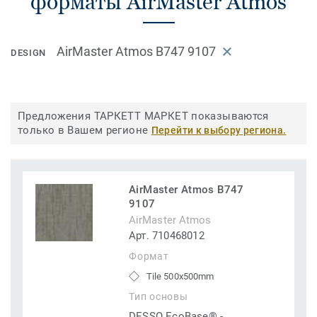
форматы AirMaster Atmos
AirMaster Atmos B747 9107
DESIGN
Предложения ТАРКЕТТ МАРКЕТ показываются
только в Вашем регионе
Перейти к выбору региона.
AirMaster Atmos B747
9107
AirMaster Atmos
Арт. 710468012
Формат
Tile 500x500mm
Тип основы
DESSO EcoBase® -