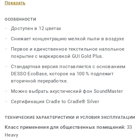
Показать
продукты, которые будут способствовать более
здоровому образу жизни и бизнес-пространству.
ОСОБЕННОСТИ
DESSO AirMaster® Atmos™ предлагает
Доступен в 12 цветах
запатентованную технологию, которая, как было
Снижает концентрацию мелкой пыли в воздухе
доказано, собирает и удерживает мелкую пыль в 8 раз
эффективнее, чем решения для гладких полов (PM10),
Первое и единственное текстильное напольное
и в 4 раза эффективнее, чем классические ковры
покрытие с маркировкой GUI Gold Plus.
(PM10).
Стандартная версия поставляется с основанием
DESSO EcoBase, которое на 100 % подлежит
Структурированная текстильная панель с
вторичной переработке.
неразрезанными петлями доступна в 12 цветах,
включая нейтральные и яркие оттенки, которые
Можно выбрать акустический фон SoundMaster
создают идеальный фон для стильного и
Сертификация Cradle to Cradle® Silver
современного интерьера. DESSO AirMaster Atmos™
поставляется в комплекте с EcoBase в качестве
стандартной опоры для пола. Напольная опора
ТЕХНИЧЕСКИЕ ХАРАКТЕРИСТИКИ И УСЛОВИЯ ЭКСПЛУАТАЦИИ
содержит не менее 75 % материалов, пригодных для
Класс применения для общественных помещений:
33
вторичной переработки, в соответствии с принципами
Heavy
сертификации Cradle to Cradle®.