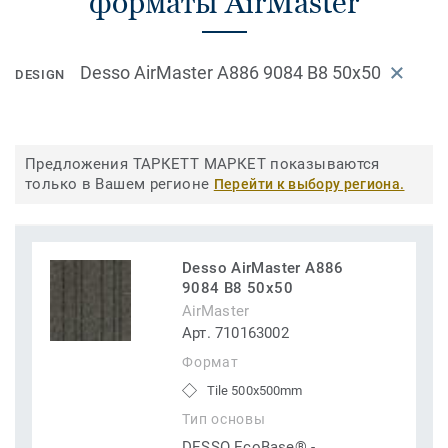
форматы AirMaster
Desso AirMaster A886 9084 B8 50x50
DESIGN
Предложения ТАРКЕТТ МАРКЕТ показываются
только в Вашем регионе
Перейти к выбору региона.
Desso AirMaster A886
9084 B8 50x50
AirMaster
Арт. 710163002
Формат
Tile 500x500mm
Тип основы
DESSO EcoBase® -