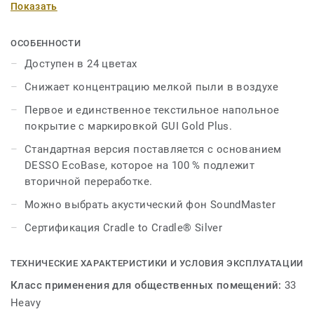
Показать
медицинских учреждениях и других общественных
учреждениях. Доказано, что его запатентованная
технология снижает концентрацию мелкодисперсной
ОСОБЕННОСТИ
пыли в воздухе и в четыре раза эффективнее, чем
Доступен в 24 цветах
классические ковры, и в восемь раз эффективнее, чем
Снижает концентрацию мелкой пыли в воздухе
гладкие полы. Текстильная доска с неразрезанными
петлями доступна в 18 блоках и шести стандартных
Первое и единственное текстильное напольное
цветовых сочетаниях.
покрытие с маркировкой GUI Gold Plus.
Стандартная версия поставляется с основанием
DESSO EcoBase, которое на 100 % подлежит
вторичной переработке.
Можно выбрать акустический фон SoundMaster
Сертификация Cradle to Cradle® Silver
ТЕХНИЧЕСКИЕ ХАРАКТЕРИСТИКИ И УСЛОВИЯ ЭКСПЛУАТАЦИИ
Класс применения для общественных помещений:
33
Heavy