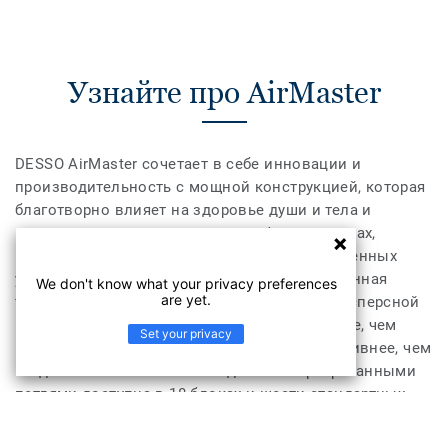
Узнайте про AirMaster
DESSO AirMaster сочетает в себе инновации и
производительность с мощной конструкцией, которая
благотворно влияет на здоровье души и тела и
подходит для использования в офисах, школах,
медицинских учреждениях и других общественных
учреждениях. Доказано, что его запатентованная
We don't know what your privacy preferences
are yet.
технология снижает концентрацию мелкодисперсной
пыли в воздухе и в четыре раза эффективнее, чем
Set your privacy
классические ковры, и в восемь раз эффективнее, чем
гладкие полы. Текстильная доска с неразрезанными
петлями доступна в 18 блоках и шести стандартных
цветовых сочетаниях.