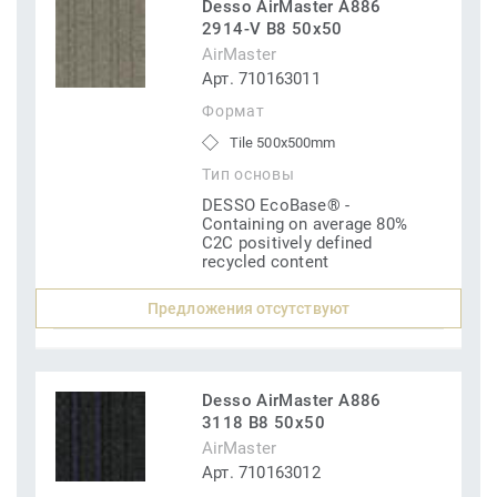
Desso AirMaster A886
2914-V B8 50x50
AirMaster
Арт. 710163011
Формат
Tile 500x500mm
Тип основы
DESSO EcoBase® -
Containing on average 80%
C2C positively defined
recycled content
Предложения отсутствуют
Desso AirMaster A886
3118 B8 50x50
AirMaster
Арт. 710163012