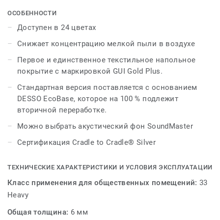
учреждениях. Доказано, что его запатентованная
технология снижает концентрацию мелкодисперсной
ОСОБЕННОСТИ
пыли в воздухе и в четыре раза эффективнее, чем
Доступен в 24 цветах
классические ковры, и в восемь раз эффективнее, чем
Снижает концентрацию мелкой пыли в воздухе
гладкие полы. Текстильная доска с неразрезанными
петлями доступна в 18 блоках и шести стандартных
Первое и единственное текстильное напольное
цветовых сочетаниях.
покрытие с маркировкой GUI Gold Plus.
Стандартная версия поставляется с основанием
DESSO EcoBase, которое на 100 % подлежит
вторичной переработке.
Можно выбрать акустический фон SoundMaster
Сертификация Cradle to Cradle® Silver
ТЕХНИЧЕСКИЕ ХАРАКТЕРИСТИКИ И УСЛОВИЯ ЭКСПЛУАТАЦИИ
Класс применения для общественных помещений:
33
Heavy
Общая толщина:
6 мм