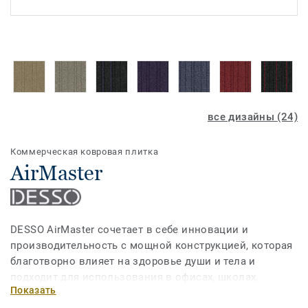
все дизайны (24)
Коммерческая ковровая плитка
AirMaster
DESSO AirMaster сочетает в себе инновации и
производительность с мощной конструкцией, которая
благотворно влияет на здоровье души и тела и
подходит для использования в офисах, школах,
Показать
медицинских учреждениях и других общественных