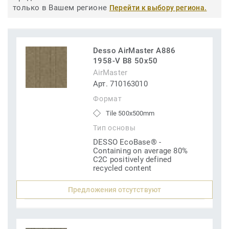
только в Вашем регионе
Перейти к выбору региона.
Desso AirMaster A886
1958-V B8 50x50
AirMaster
Арт. 710163010
Формат
Tile 500x500mm
Тип основы
DESSO EcoBase® -
Containing on average 80%
C2C positively defined
recycled content
Предложения отсутствуют