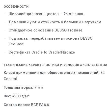
коричневых и бежевых до смелых красных,
фиолетовых и золотых. DESSO Arcade позволяет
ОСОБЕННОСТИ
создать уникальный и очень комфортный интерьер.
Широкий диапазон цветов – 24 оттенка.
Домашний уют и стойкость к большим нагрузкам
Стандартное основание DESSO ProBase
Под заказ: перерабатываемая основа DESSO
EcoBase
Сертификат Cradle to Cradle®Bronze
ТЕХНИЧЕСКИЕ ХАРАКТЕРИСТИКИ И УСЛОВИЯ ЭКСПЛУАТАЦИИ
Класс применения для общественных помещений:
32
General
Толщина ворса:
7 мм
Вес:
4900 г/м²
Состав ворса:
BCF PA6.6