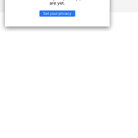
are yet.
Set your privacy
Узнайте про Arcade
Уникальный продукт DESSO Arcade придаст
стильности любому офисному помещению. Высокий
мягкий ворс дарит ощущение домашнего комфорта и
уюта и выдерживает большие нагрузки. Коллекция
имеет широкий спектр цветов – от нейтральных
коричневых и бежевых до смелых красных,
фиолетовых и золотых. DESSO Arcade позволяет
создать уникальный и очень комфортный интерьер.
Продукт Arcade Arcade B023 9107 подходит