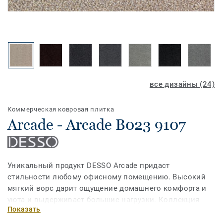
все дизайны (24)
Коммерческая ковровая плитка
Arcade - Arcade B023 9107
Уникальный продукт DESSO Arcade придаст
стильности любому офисному помещению. Высокий
мягкий ворс дарит ощущение домашнего комфорта и
уюта и выдерживает большие нагрузки. Коллекция
Показать
имеет широкий спектр цветов – от нейтральных