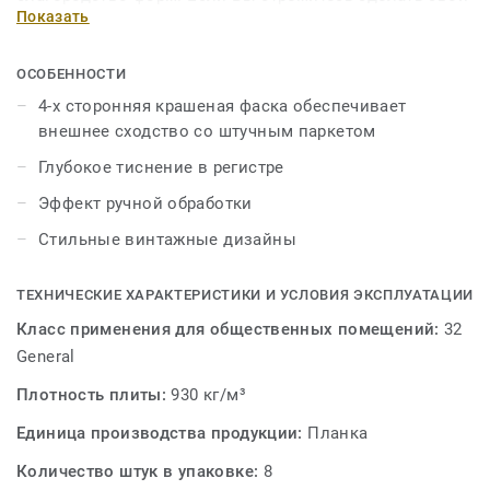
Показать
дом уникальным, если Вы - коллекционер
прекрасного, будь то старые фильмы или редкие вещи,
то это коллекция будет ценным экспонатом в Вашем
ОСОБЕННОСТИ
доме!
4-х сторонняя крашеная фаска обеспечивает
внешнее сходство со штучным паркетом
Глубокое тиснение в регистре
Эффект ручной обработки
Стильные винтажные дизайны
ТЕХНИЧЕСКИЕ ХАРАКТЕРИСТИКИ И УСЛОВИЯ ЭКСПЛУАТАЦИИ
Класс применения для общественных помещений:
32
General
Плотность плиты:
930 кг/м³
Единица производства продукции:
Планка
Количество штук в упаковке:
8