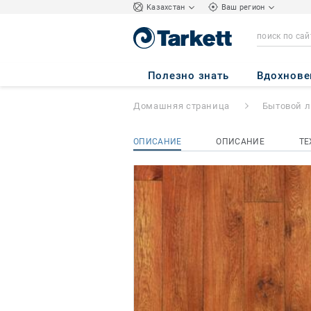
Kазахстан
Ваш регион
DELTA
- Kent 2
Полезно знать
Вдохнове
Домашняя страница
Бытовой 
ОПИСАНИЕ
ОПИСАНИЕ
ТЕ