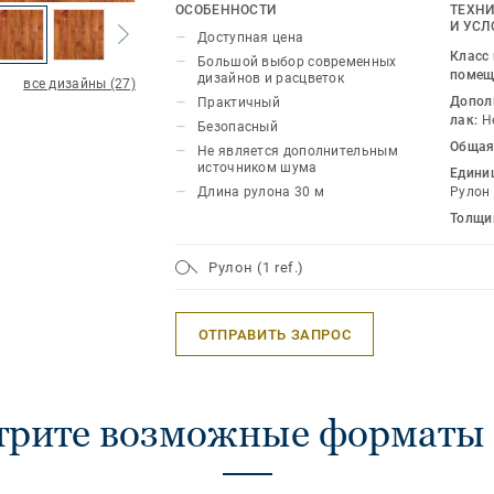
дизайнами позволяет думать только 
ОСОБЕННОСТИ
ТЕХНИ
должен выглядеть дом. И ни о чем бо
И УСЛ
Доступная цена
бюджетный ремонт теперь реальность
Класс
Большой выбор современных
помещ
дизайнов и расцветок
все дизайны (27)
Допол
Практичный
лак:
Н
Безопасный
Общая
Не является дополнительным
источником шума
Едини
Длина рулона 30 м
Рулон
Толщи
Рулон (1 ref.)
ОТПРАВИТЬ ЗАПРОС
трите возможные форматы