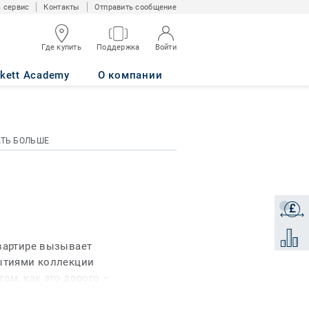
 сервис
Контакты
Отправить сообщение
Где купить
Поддержка
Войти
rkett Academy
О компании
АТЬ БОЛЬШЕ
£
Получи
Добави
квартире вызывает
рытиями коллекции
ом, как это дорого –
 с популярными