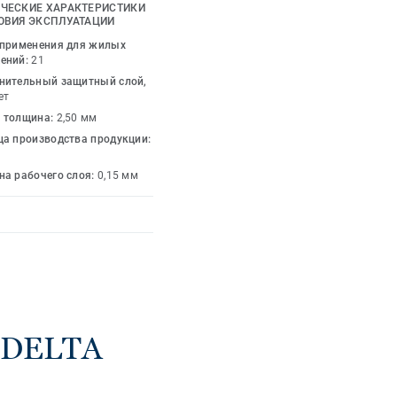
о том, как именно
ЧЕСКИЕ ХАРАКТЕРИСТИКИ
льше. DELTA –
ОВИЯ ЭКСПЛУАТАЦИИ
!
 применения для жилых
ений:
21
нительный защитный слой,
ет
 толщина:
2,50 мм
ца производства продукции:
на рабочего слоя:
0,15 мм
 DELTA