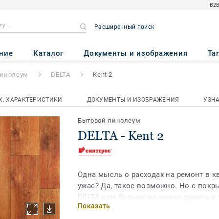
B2B
Расширенный поиск
ние
Каталог
Документы и изображения
Ta
линолеум
DELTA
Kent 2
Х. ХАРАКТЕРИСТИКИ
ДОКУМЕНТЫ И ИЗОБРАЖЕНИЯ
УЗН
Бытовой линолеум
DELTA - Kent 2
Одна мысль о расходах на ремонт в 
ужас? Да, такое возможно. Но с пок
DELTA вам больше не нужно думать о т
Показать
невероятно низкая цена в сочетании