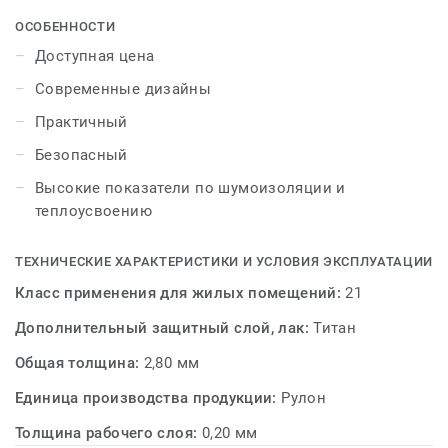
доступная цена коллекции порадует возможностью
ОСОБЕННОСТИ
еще и отпраздновать столь желанное обновление
Доступная цена
любимого дома. «ВЕСНА» – естественный выбор,
Современные дизайны
легкий шаг к обновлению дома!
Практичный
Безопасный
Высокие показатели по шумоизоляции и
теплоусвоению
ТЕХНИЧЕСКИЕ ХАРАКТЕРИСТИКИ И УСЛОВИЯ ЭКСПЛУАТАЦИИ
Класс применения для жилых помещений:
21
Дополнительный защитный слой, лак:
Титан
Общая толщина:
2,80 мм
Единица производства продукции:
Рулон
Толщина рабочего слоя:
0,20 мм