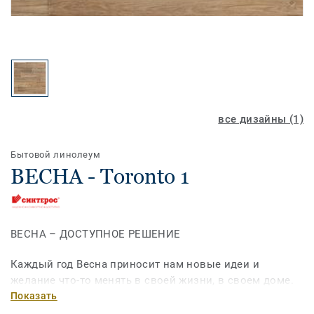
все дизайны (1)
Бытовой линолеум
ВЕСНА - Toronto 1
ВЕСНА – ДОСТУПНОЕ РЕШЕНИЕ
Каждый год Весна приносит нам новые идеи и
желание что-то менять в своей жизни, в своем доме.
С коллекцией «ВЕСНА» атмосфера вашей квартиры
Показать
станет неуловимо легче и уютнее, а приятная