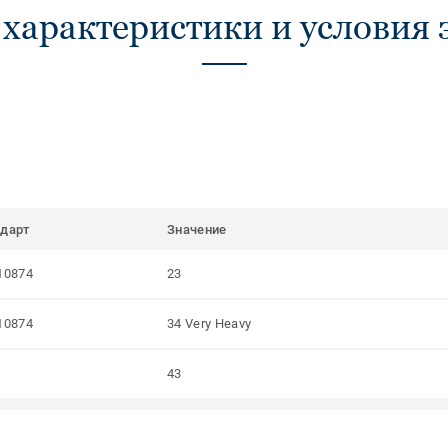
 характеристики и условия 
ндарт
Значение
10874
23
10874
34 Very Heavy
43