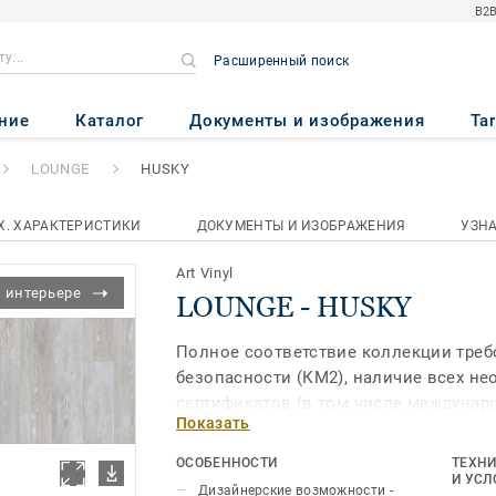
B2B
Расширенный поиск
Y
ние
Каталог
Документы и изображения
Ta
LOUNGE
HUSKY
Х. ХАРАКТЕРИСТИКИ
ДОКУМЕНТЫ И ИЗОБРАЖЕНИЯ
УЗН
Art Vinyl
 интерьере
LOUNGE - HUSKY
Полное соответствие коллекции тре
безопасности (КМ2), наличие всех н
сертификатов (в том числе междунар
Показать
экомаркировки "Листок жизни), а та
и износостойкость (класс помещений
ОСОБЕННОСТИ
ТЕХНИ
расширяют зоны применения этого мат
И УСЛ
Дизайнерские возможности -