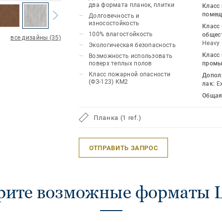
сторон не просто зрительно увеличив
два формата планок, плитки
Класс
создает полное ощущение натуральн
помещ
Долговечность и
износостойкость
покрытия. Образовательные учреждени
Класс
100% влагостойкость
общес
рестораны, магазины выгодно подчер
все дизайны (35)
Heavy
Экологическая безопасность
индивидуальность благодаря модуль
Класс
Возможность использовать
ассортименту цветов и фактур LOUNG
поверх теплых полов
промы
специально для тех, кто любит удоб
Класс пожарной опасности
Допол
(ФЗ-123) КМ2
решения, кто ценит красоту, комфорт
лак:
E
создания уникального дизайна. LOUN
Общая
широкой палитрой дизайнов, которы
зонировать пространство, сочетая п
Планка (1 ref.)
видов, и создавать оригинальные инт
возможностями укладки Art Vinyl вы
ОТПРАВИТЬ ЗАПРОС
в брошюре с вариантами укладки.
рите возможные форматы