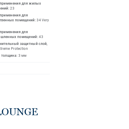
ает пространство, а
 применения для жилых
ого напольного
ений:
23
я, офисы, бутики,
 применения для
твенных помещений:
34 Very
кнут свою
ности и широкому
 применения для
E. Коллекция создана
шленных помещений:
43
ные и современные
нительный защитный слой,
 и возможности
xtreme Protection
GE представлена
 толщина:
3 мм
е позволяют
окрытия различных
ерьеры. С
 можете ознакомиться
 LOUNGE