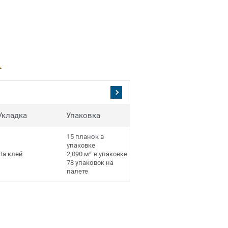
.
Укладка
Упаковка
15 планок в
упаковке
ПРЕДЛОЖЕНИЯ
На клей
2,090 м² в упаковке
ОТСУТСТВУЮТ
78 упаковок на
палете