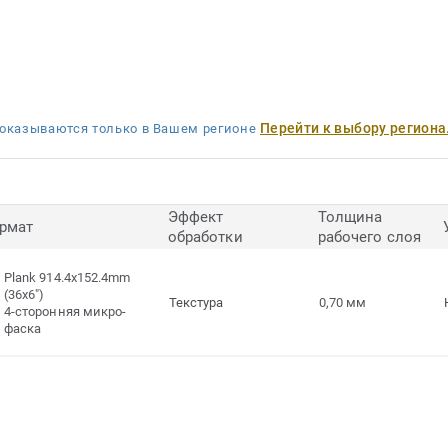
Перейти к выбору региона
оказываются только в Вашем регионе
Эффект
Толщина
рмат
обработки
рабочего слоя
Plank 914.4x152.4mm
(36x6")
Текстура
0,70 мм
4-сторонняя микро-
фаска