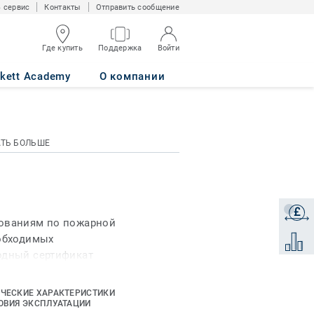
 сервис
Контакты
Отправить сообщение
Где купить
Поддержка
Войти
rkett Academy
О компании
АТЬ БОЛЬШЕ
£
Получи
бованиям по пожарной
еобходимых
Добави
одный сертификат
кже высокая плотность
 34/43) значительно
ЧЕСКИЕ ХАРАКТЕРИСТИКИ
ериала. А фаска с 4-х
ОВИЯ ЭКСПЛУАТАЦИИ