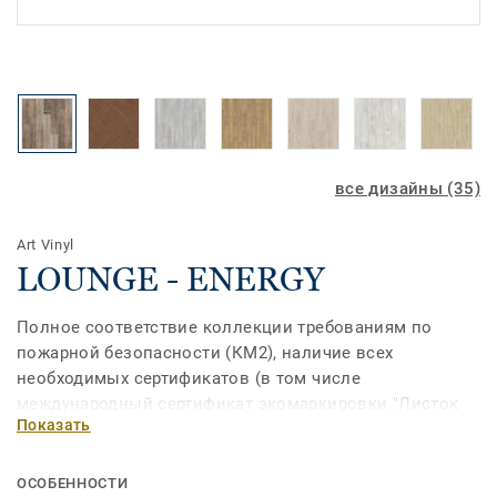
все дизайны (35)
Art Vinyl
LOUNGE - ENERGY
Полное соответствие коллекции требованиям по
пожарной безопасности (КМ2), наличие всех
необходимых сертификатов (в том числе
международный сертификат экомаркировки "Листок
Показать
жизни), а также высокая плотность и
износостойкость (класс помещений 34/43)
значительно расширяют зоны применения этого
ОСОБЕННОСТИ