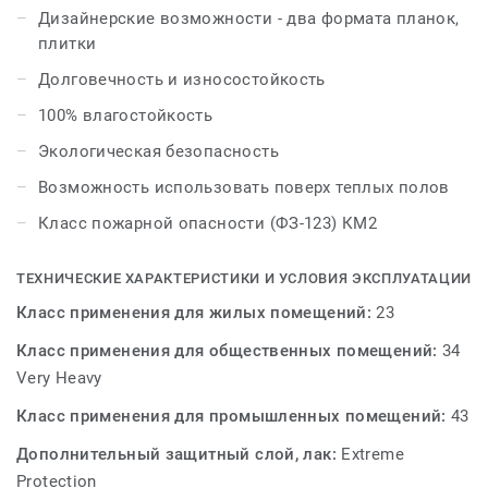
материала. А фаска с 4-х сторон не просто зрительно
Дизайнерские возможности - два формата планок,
увеличивает пространство, а создает полное
плитки
ощущение натурального напольного покрытия.
Долговечность и износостойкость
Образовательные учреждения, офисы, бутики,
рестораны, магазины выгодно подчеркнут свою
100% влагостойкость
индивидуальность благодаря модульности и
Экологическая безопасность
широкому ассортименту цветов и фактур LOUNGE.
Коллекция создана специально для тех, кто любит
Возможность использовать поверх теплых полов
удобные и современные решения, кто ценит красоту,
Класс пожарной опасности (ФЗ-123) КМ2
комфорт и возможности создания уникального
дизайна. LOUNGE представлена широкой палитрой
ТЕХНИЧЕСКИЕ ХАРАКТЕРИСТИКИ И УСЛОВИЯ ЭКСПЛУАТАЦИИ
дизайнов, которые позволяют зонировать
пространство, сочетая покрытия различных видов, и
Класс применения для жилых помещений:
23
создавать оригинальные интерьеры. С
Класс применения для общественных помещений:
34
возможностями укладки Art Vinyl вы можете
Very Heavy
ознакомиться в брошюре с вариантами укладки.
Класс применения для промышленных помещений:
43
Дополнительный защитный слой, лак:
Extreme
Protection