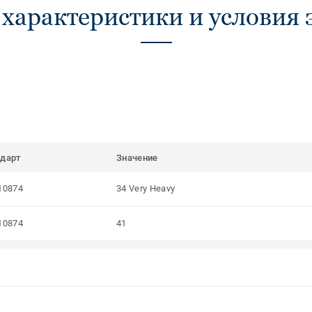
 характеристики и условия 
ндарт
Значение
10874
34 Very Heavy
10874
41