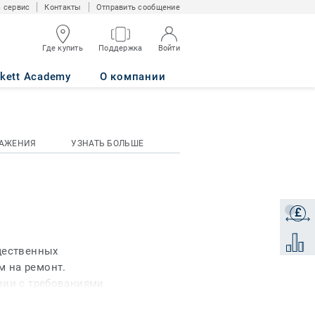
 сервис
Контакты
Отправить сообщение
Где купить
Поддержка
Войти
rkett Academy
О компании
РАЖЕНИЯ
УЗНАТЬ БОЛЬШЕ
£
Получи
Добави
щественных
 на ремонт.
вии с требованиями
е сертификаты, что