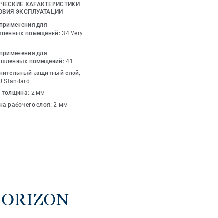
сплуатацию. Срок
ЧЕСКИЕ ХАРАКТЕРИСТИКИ
начительно увеличен
ОВИЯ ЭКСПЛУАТАЦИИ
воевременном уходе.
 применения для
твенных помещений:
34 Very
 применения для
шленных помещений:
41
нительный защитный слой,
U Standard
 толщина:
2 мм
на рабочего слоя:
2 мм
HORIZON