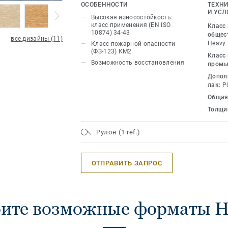
упрощает процесс сдачи объекта в эк
ОСОБЕННОСТИ
ТЕХНИ
эксплуатации покрытия может быть з
И УСЛ
Высокая износостойкость:
при правильной укладке и должном с
класс применения (EN ISO
Класс
10874) 34-43
общес
все дизайны (11)
Heavy
Класс пожарной опасности
(ФЗ-123) КМ2
Класс
Возможность восстановления
промы
Допол
лак:
P
Общая
Толщи
Рулон (1 ref.)
ОТПРАВИТЬ ЗАПРОС
рите возможные форматы 