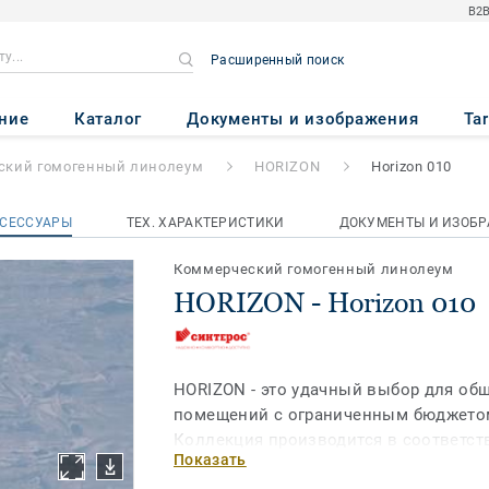
B2B
Расширенный поиск
zon 010
ние
Каталог
Документы и изображения
Ta
ский гомогенный линолеум
HORIZON
Horizon 010
СЕССУАРЫ
ТЕХ. ХАРАКТЕРИСТИКИ
ДОКУМЕНТЫ И ИЗОБ
Коммерческий гомогенный линолеум
HORIZON - Horizon 010
HORIZON - это удачный выбор для об
помещений с ограниченным бюджетом
Коллекция производится в соответст
Показать
ГОСТ и СНиП и имеет все необходимы