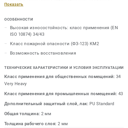
Показать
использовать это покрытие в помещениях как жилого,
так и общественного назначения. При соблюдении
рекомендаций по уходу, PRIMO PLUS прослужит долгие
ОСОБЕННОСТИ
годы, сохраняя отличный внешний вид и
Высокая износостойкость: класс применения (EN
актуальность.
ISO 10874) 34/43
Класс пожарной опасности (ФЗ-123) КМ2
Возможность восстановления
ТЕХНИЧЕСКИЕ ХАРАКТЕРИСТИКИ И УСЛОВИЯ ЭКСПЛУАТАЦИИ
Класс применения для общественных помещений:
34
Very Heavy
Класс применения для промышленных помещений:
43
Дополнительный защитный слой, лак:
PU Standard
Общая толщина:
2 мм
Толщина рабочего слоя:
2 мм