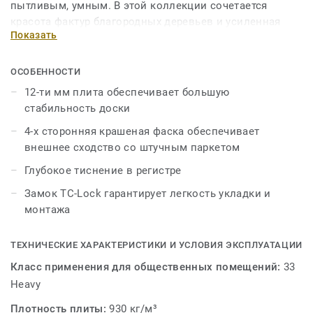
пытливым, умным. В этой коллекции сочетается
красота фактур благородных деревьев и усиленная
Показать
прочность досок. Дом надежный и крепкий, а за
порогом — манящая неизвестность, полная тайн и
удивительных открытий. Ветер странствий уже
ОСОБЕННОСТИ
прикоснулся к парусу мечты. Сердце рвется творить
12-ти мм плита обеспечивает большую
историю, руки крепче сжимают штурвал. Отдать
стабильность доски
швартовый. Курс на приключения!
4-х сторонняя крашеная фаска обеспечивает
внешнее сходство со штучным паркетом
Глубокое тиснение в регистре
Замок TC-Lock гарантирует легкость укладки и
монтажа
ТЕХНИЧЕСКИЕ ХАРАКТЕРИСТИКИ И УСЛОВИЯ ЭКСПЛУАТАЦИИ
Класс применения для общественных помещений:
33
Heavy
Плотность плиты:
930 кг/м³