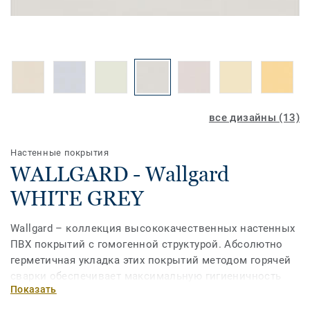
все дизайны (13)
Настенные покрытия
WALLGARD - Wallgard
WHITE GREY
Wallgard – коллекция высококачественных настенных
ПВХ покрытий с гомогенной структурой. Абсолютно
герметичная укладка этих покрытий методом горячей
сварки обеспечивает максимальную гигиеничность
Показать
поверхности стен. Кроме того, покрытия из ПВХ
обладают высоким уровнем сопротивления износу