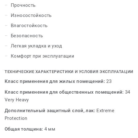
Защитный слой из плотного ПВХ и каменно-
Прочность
полимерный композит в основе BASS HOUSE
Износостойкость
отвечают за долгий срок службы. А крашеная фаска с
четырех сторон придает объем и глубину дизайнам в
Влагостойкость
виде деревянных планок или керамических плиток.
Безопасность
Коллекция производится на предприятии с высокими
Легкая укладка и уход
стандартами контроля качества и безопасности
Комфорт при эксплуатации
продукции и производства.
BASS HOUSE – богатая палитра для воплощения
ТЕХНИЧЕСКИЕ ХАРАКТЕРИСТИКИ И УСЛОВИЯ ЭКСПЛУАТАЦИИ
оригинальных дизайнерских идей.
Класс применения для жилых помещений:
23
Класс применения для общественных помещений:
34
Very Heavy
Дополнительный защитный слой, лак:
Extreme
Protection
Общая толщина:
4 мм