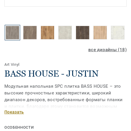
все дизайны (18)
Art Vinyl
BASS HOUSE - JUSTIN
Модульная напольная SPC плитка BASS HOUSE – это
высокие прочностные характеристики, широкий
диапазон декоров, востребованные форматы планки
и плитки. Благодаря этому становится возможным
Показать
подобрать решение для каждого помещения в
квартире, в любом из современных стилей.
ОСОБЕННОСТИ