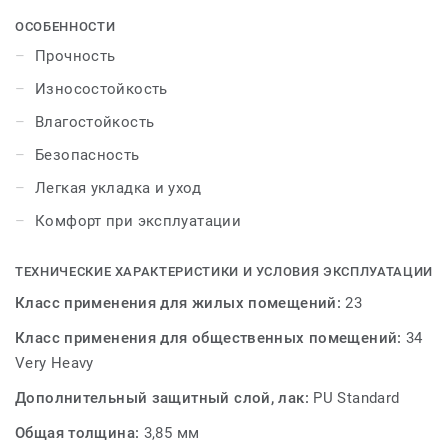
выдержит эксплуатацию в жилых помещениях с
ОСОБЕННОСТИ
высокой нагрузкой на пол - коридорах, прихожих и
Прочность
кухнях. Безопасная, поэтому подойдет для укладки
Износостойкость
даже в детских комнатах. Дизайны воплощают
красоту камня, современные оттенки и богатые
Влагостойкость
структуры дерева, поэтому станут привлекательной
Безопасность
частью интерьера. Замковая система поможет уложить
покрытие легко и быстро.
Легкая укладка и уход
Комфорт при эксплуатации
Для того, чтобы чувствовать себя счастливым, бывает
достаточно самых простых вещей. Для того, чтобы
создать комфортную атмосферу в доме, бывает
ТЕХНИЧЕСКИЕ ХАРАКТЕРИСТИКИ И УСЛОВИЯ ЭКСПЛУАТАЦИИ
достаточно самых простых решений. PRIME CLICK —
Класс применения для жилых помещений:
23
просто наслаждаетесь красотой напольного покрытия
Класс применения для общественных помещений:
34
без усилий!
Very Heavy
Дополнительный защитный слой, лак:
PU Standard
Общая толщина:
3,85 мм