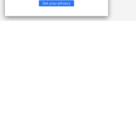
Set your privacy
Смотреть еще
Не нашли, что искали? В Центре документации вы
найдете руководства по укладке и технические
характеристики продуктов из коллекции CRAFT
СКАЧАТЬ ДОКУМЕНТЫ
Узнайте про CRAFT
Полукоммерческая коллекция, которая разработана
специально для бюджетного ремонта небольших
общественных помещений с низкой