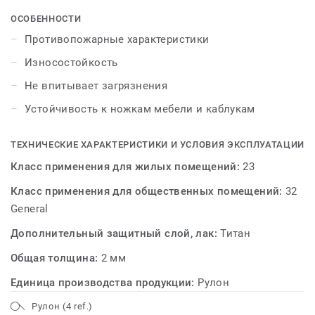
характеристик и доступной цены. Коллекция CRAFT
обладает хорошей износостойкостью, устойчивостью
ОСОБЕННОСТИ
к ножкам мебели и каблукам. Дополнительный слой
Противопожарные характеристики
защитного полиуретанового лака препятствует
Износостойкость
впитыванию загрязнений и облегчает уборку.
Не впитывает загрязнения
Устойчивость к ножкам мебели и каблукам
ТЕХНИЧЕСКИЕ ХАРАКТЕРИСТИКИ И УСЛОВИЯ ЭКСПЛУАТАЦИИ
Класс применения для жилых помещений:
23
Класс применения для общественных помещений:
32
General
Дополнительный защитный слой, лак:
Титан
Общая толщина:
2 мм
Единица производства продукции:
Рулон
Рулон (4 ref.)