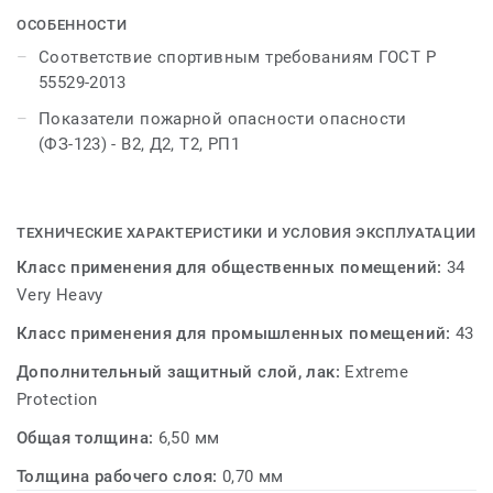
в универсальных спортивных залах, предназначенных
ОСОБЕННОСТИ
для занятий гимнастикой, общей физической
Соответствие спортивным требованиям ГОСТ Р
подготовкой и игровыми видами спорта.
55529-2013
Показатели пожарной опасности опасности
(ФЗ-123) - В2, Д2, Т2, РП1
ТЕХНИЧЕСКИЕ ХАРАКТЕРИСТИКИ И УСЛОВИЯ ЭКСПЛУАТАЦИИ
Класс применения для общественных помещений:
34
Very Heavy
Класс применения для промышленных помещений:
43
Дополнительный защитный слой, лак:
Extreme
Protection
Общая толщина:
6,50 мм
Толщина рабочего слоя:
0,70 мм