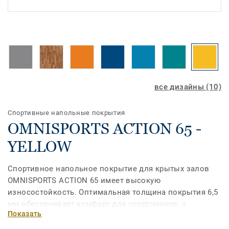
все дизайны (10)
Спортивные напольные покрытия
OMNISPORTS ACTION 65 -
YELLOW
Спортивное напольное покрытие для крытых залов
OMNISPORTS ACTION 65 имеет высокую
износостойкость. Оптимальная толщина покрытия 6,5
мм обеспечивает комфорт для спортсменов, а
Показать
разнообразие расцветок и гигиеничность покрытия
делают эту коллекцию идеальной для использования