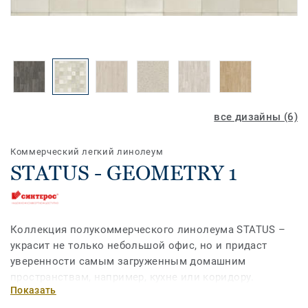
все дизайны (6)
Коммерческий легкий линолеум
STATUS - GEOMETRY 1
Коллекция полукоммерческого линолеума STATUS –
украсит не только небольшой офис, но и придаст
уверенности самым загруженным домашним
пространствам, например, кухне или коридору.
Показать
Сочетание широкого выбора ширин и разнообразия