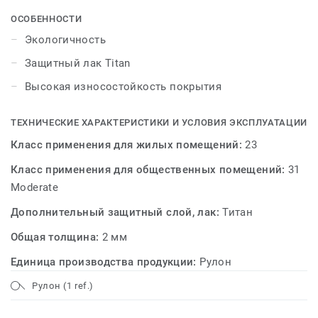
дизайнов позволит подобрать напольное покрытие
для различных интерьеров. STATUS – уверенность в
ОСОБЕННОСТИ
каждом шаге!
Экологичность
Защитный лак Titan
Высокая износостойкость покрытия
ТЕХНИЧЕСКИЕ ХАРАКТЕРИСТИКИ И УСЛОВИЯ ЭКСПЛУАТАЦИИ
Класс применения для жилых помещений:
23
Класс применения для общественных помещений:
31
Moderate
Дополнительный защитный слой, лак:
Титан
Общая толщина:
2 мм
Единица производства продукции:
Рулон
Рулон (1 ref.)