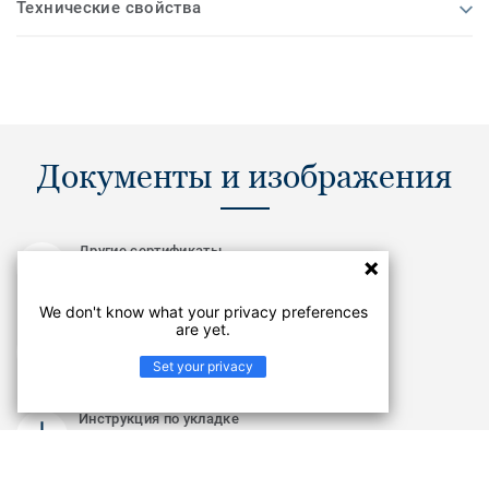
Технические свойства
Документы и изображения
Другие сертификаты
PDF
We don't know what your privacy preferences
are yet.
Инструкция по подготовке основания
PDF
Set your privacy
Инструкция по укладке
PDF