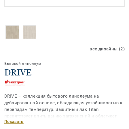
все дизайны (2)
Бытовой линолеум
DRIVE
DRIVE – коллекция бытового линолеума на
дублированной основе, обладающая устойчивостью к
перепадам температур. Защитный лак Titan
препятствует впитыванию загрязнений и облегчает
Показать
уборку. Актуальные и динамичные дизайны с