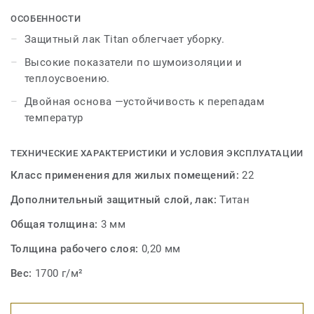
оптимальным соотношением цена-качество делают
эту коллекцию отличным решением для покупателей,
ОСОБЕННОСТИ
которые ориентированы на современные решения.
Защитный лак Titan облегчает уборку.
Высокие показатели по шумоизоляции и
теплоусвоению.
Двойная основа —устойчивость к перепадам
температур
ТЕХНИЧЕСКИЕ ХАРАКТЕРИСТИКИ И УСЛОВИЯ ЭКСПЛУАТАЦИИ
Класс применения для жилых помещений:
22
Дополнительный защитный слой, лак:
Титан
Общая толщина:
3 мм
Толщина рабочего слоя:
0,20 мм
Вес:
1700 г/м²