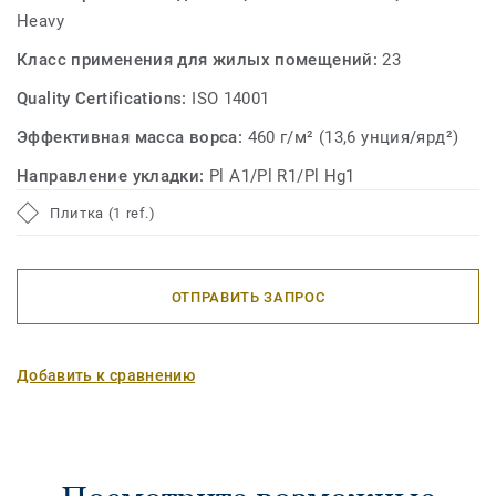
досок. Это позволяет дизайнерам играть с глубиной
Heavy
цвета на полу.
Класс применения для жилых помещений:
23
Благодаря этой линейке дизайнеры имеют в своем
Quality Certifications:
ISO 14001
распоряжении бесконечные комбинации для создания
эффекта, который они себе представляют.
Эффективная масса ворса:
460 г/м² (13,6 унция/ярд²)
Направление укладки:
Pl A1/Pl R1/Pl Hg1
Плитка (1 ref.)
ОТПРАВИТЬ ЗАПРОС
Добавить к сравнению