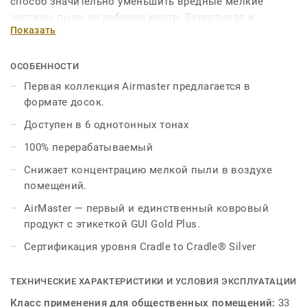
способ значительно уменьшить вредные мелкие
частицы пыли на рабочем месте. Захватывая и
Показать
удерживая их там, где они не могут причинить вреда:
под ногами. Предлагаемый стандарт в формате доски -
впервые для линейки AirMaster - DESSO AirMaster
ОСОБЕННОСТИ
Savera & Savera Shade подходит для будущего:
Первая коллекция Airmaster предлагается в
адаптируется и устойчив.
формате досок.
Доступен в 6 однотонных тонах
DESSO AirMaster Savera разработан для сочетания с
коллекцией DESSO AirMaster Savera Shade. Шесть
100% перерабатываемый
сплошных тонов AirMaster Savera идеально
Снижает концентрацию мелкой пыли в воздухе
сочетаются с шестью переходными цветами AirMaster
помещений.
Savera Shade.
AirMaster — первый и единственный ковровый
Airmaster Savera Shade имеет тонкий эффект перехода,
продукт с этикеткой GUI Gold Plus.
который распространяется на две доски. У одной
Сертификация уровня Cradle to Cradle® Silver
доски более светлый переход цвета, а у другой более
заметный, более темный переход. Каждая коробка
содержит 20 ковровых досок, состоящих из равного
ТЕХНИЧЕСКИЕ ХАРАКТЕРИСТИКИ И УСЛОВИЯ ЭКСПЛУАТАЦИИ
количества более светлых и более темных переходных
Класс применения для общественных помещений:
33