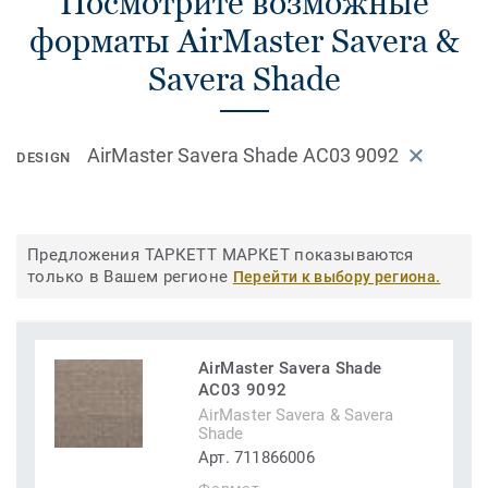
Посмотрите возможные
форматы AirMaster Savera &
Savera Shade
AirMaster Savera Shade AC03 9092
DESIGN
Предложения ТАРКЕТТ МАРКЕТ показываются
только в Вашем регионе
Перейти к выбору региона.
AirMaster Savera Shade
AC03 9092
AirMaster Savera & Savera
Shade
Арт. 711866006