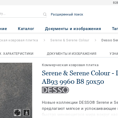
B2B
Расширенный поиск
Colour
- Desso Serene AB93 99
ние
Каталог
Документы и изображения
Ta
кая ковровая плитка
Serene & Serene Colour
Desso Se
Х. ХАРАКТЕРИСТИКИ
ДОКУМЕНТЫ И ИЗОБРАЖЕНИЯ
УЗН
Коммерческая ковровая плитка
Serene & Serene Colour - 
AB93 9960 B8 50x50
Новые коллекции DESSO® Serene и Sere
предлагают мягкое и успокаивающее 
быстро меняющегося мира вокруг нас