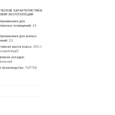
ходимого
ьеру рабочего места,
ЧЕСКИЕ ХАРАКТЕРИСТИКИ
lor черпает творческие
ОВИЯ ЭКСПЛУАТАЦИИ
х картин.
 применения для
твенных помещений:
33
йтральных тонов,
 применения для жилых
спокаивающих оттенков
ений:
23
Являясь частью
тивная масса ворса:
335 г/
зывает к чувствам,
9 унция/ярд²)
в воплощает в себе
вление укладки:
предлагает
вольная
б производства:
TUFTED
e, коллекция Tarkett
ную гибкость дизайна.
ры могут выбрать
из утонченных
м плавной эволюции от