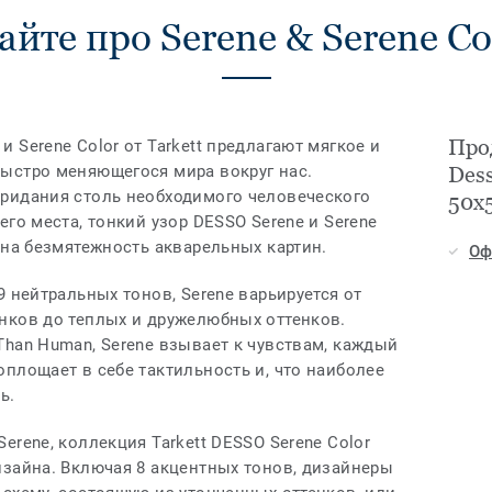
айте про Serene & Serene Co
Прод
 Serene Color от Tarkett предлагают мягкое и
ыстро меняющегося мира вокруг нас.
Des
ридания столь необходимого человеческого
50x
го места, тонкий узор DESSO Serene и Serene
 на безмятежность акварельных картин.
Оф
9 нейтральных тонов, Serene варьируется от
нков до теплых и дружелюбных оттенков.
han Human, Serene взывает к чувствам, каждый
площает в себе тактильность и, что наиболее
ь.
erene, коллекция Tarkett DESSO Serene Color
изайна. Включая 8 акцентных тонов, дизайнеры