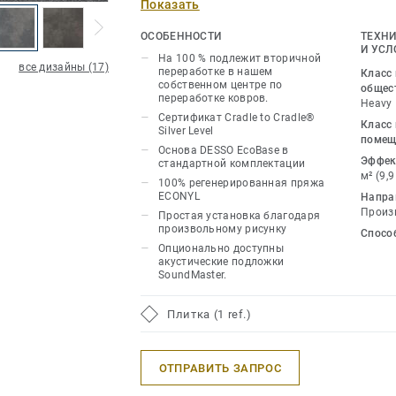
Показать
специально для придания столь необ
человеческого прикосновения к интер
ОСОБЕННОСТИ
ТЕХНИ
тонкий узор DESSO Serene и Serene Co
И УСЛ
На 100 % подлежит вторичной
все дизайны (17)
намеки на безмятежность акварельны
переработке в нашем
Класс
собственном центре по
общес
переработке ковров.
Heavy
Доступный в богатой палитре из 9 не
Сертификат Cradle to Cradle®
Класс
Serene варьируется от прохладных, у
Silver Level
помещ
до теплых и дружелюбных оттенков. 
Основа DESSO EcoBase в
Эффек
стандартной комплектации
коллекции More Than Human, Serene в
м² (9,
100% регенерированная пряжа
каждый из ее уникальных компоненто
ECONYL
Напра
тактильность и, что наиболее важно, 
Произ
Простая установка благодаря
адаптируемость.
произвольному рисунку
Спосо
Опционально доступны
акустические подложки
Дополняя органическую природу Seren
SoundMaster.
DESSO Serene Color обеспечивает пол
Включая 8 акцентных тонов, дизайне
Плитка (1 ref.)
более сдержанную схему, состоящую 
оттенков, или добавить яркости путе
ОТПРАВИТЬ ЗАПРОС
Serene к Serene Color.