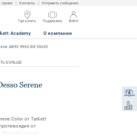
 сервис
Контакты
Отправить сообщение
Где купить
Поддержка
Войти
60 B8 50x50
rkett Academy
О компании
rene AB93 9960 B8 50x50
АТЬ БОЛЬШЕ
Desso Serene
£
Получи
Добави
ne Color от Tarkett
противоядие от
. Разработанный