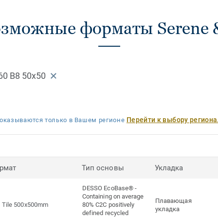
зможные форматы Serene &
60 B8 50x50
Перейти к выбору региона
оказываются только в Вашем регионе
рмат
Тип основы
Укладка
DESSO EcoBase® -
Containing on average
Плавающая
Tile 500x500mm
80% C2C positively
укладка
defined recycled