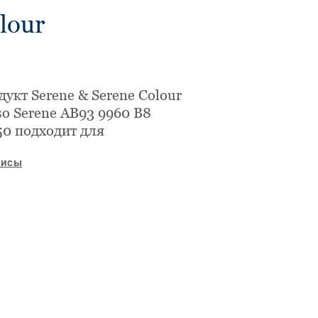
lour
укт Serene & Serene Colour
so Serene AB93 9960 B8
50 подходит для
исы