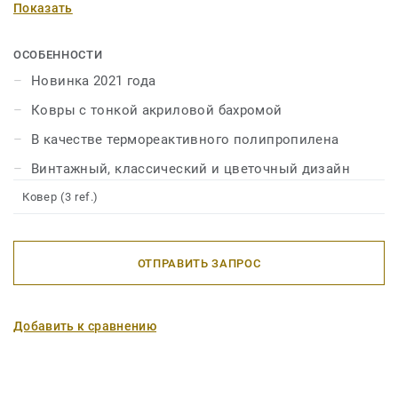
Показать
синего и фиолетового в предложении винтажных,
классических и цветочных дизайнов. Эта коллекция,
обогащенная тонкой акриловой бахромой, пришитой к
ОСОБЕННОСТИ
более коротким сторонам ковра, представляет собой
Новинка 2021 года
настоящую новинку в предложении, отличающуюся
Ковры с тонкой акриловой бахромой
совершенно оригинальным дизайном.
В качестве термореактивного полипропилена
Винтажный, классический и цветочный дизайн
Ковер (3 ref.)
ОТПРАВИТЬ ЗАПРОС
Добавить к сравнению