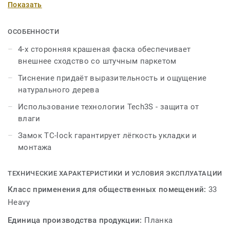
прекрасного. В новой коллекции собраны различные
Показать
дизайны дуба - самой актуальной на сегодняшний
день породы дерева.
ОСОБЕННОСТИ
4-х сторонняя крашеная фаска обеспечивает
внешнее сходство со штучным паркетом
Тиснение придаёт выразительность и ощущение
натурального дерева
Использование технологии Tech3S - защита от
влаги
Замок TC-lock гарантирует лёгкость укладки и
монтажа
ТЕХНИЧЕСКИЕ ХАРАКТЕРИСТИКИ И УСЛОВИЯ ЭКСПЛУАТАЦИИ
Класс применения для общественных помещений:
33
Heavy
Единица производства продукции:
Планка