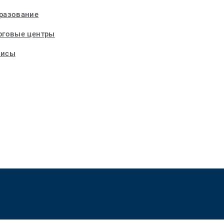
разование
рговые центры
исы
ett_social_instagram