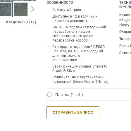
плетение образует необузданную ребр
ОСОБЕННОСТИ
ТЕХНИ
добавляя глубину и естественное д
И УСЛ
Замкнутый цикл
пространствам. На крупных планах 
Класс
Доступен в 12 различных
уникальный узор, в котором нет двух
общес
цветовых решениях.
все дизайны (12)
Heavy
издалека плитки образуют бесшовны
На 100 % подлежит вторичной
переработке в нашем
Общая
подходит для создания изысканной о
собственном центре по
Толщи
рабочих пространствах.
переработке ковров.
Вес:
4
Стандарт с подложкой DESSO
EcoBase, на 100 % пригодной
Напоминая каменистые равнины Зем
Соста
для повторного
кремнем скалы, DESSO Grezzo состоит
использования.
цветовых решений. Они варьируются 
Сертификация уровня Cradle to
Cradle® Silver
оттенков, имитирующих органические
Опционально с акустической
теплых землистых зеленых и глиняны
подложкой SoundMaster (Thrive)
коричневых оттенков.
Плитка (1 ref.)
Эта коллекция является частью наше
ОТПРАВИТЬ ЗАПРОС