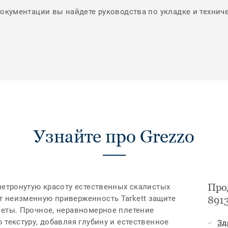
документации вы найдете руководства по укладке и технич
Узнайте про Grezzo
Про
нетронутую красоту естественных скалистых
 неизменную приверженность Tarkett защите
891
неты. Прочное, неравномерное плетение
 текстуру, добавляя глубину и естественное
Зд