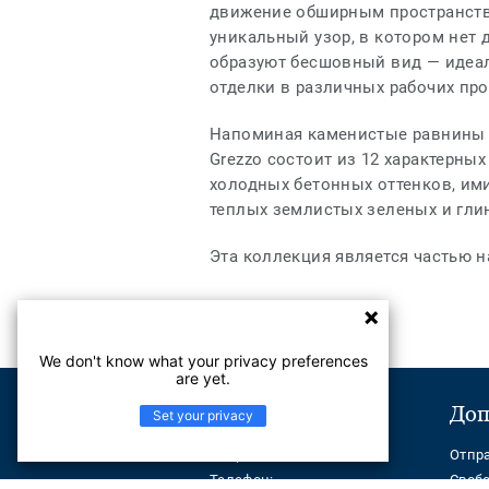
движение обширным пространств
уникальный узор, в котором нет 
образуют бесшовный вид — идеа
отделки в различных рабочих про
Напоминая каменистые равнины 
Grezzo состоит из 12 характерны
холодных бетонных оттенков, им
теплых землистых зеленых и гли
Эта коллекция является частью 
We don't know what your privacy preferences
are yet.
Поддержка
Доп
Set your privacy
Отправить сообщение
Отпр
Телефон:
Своб