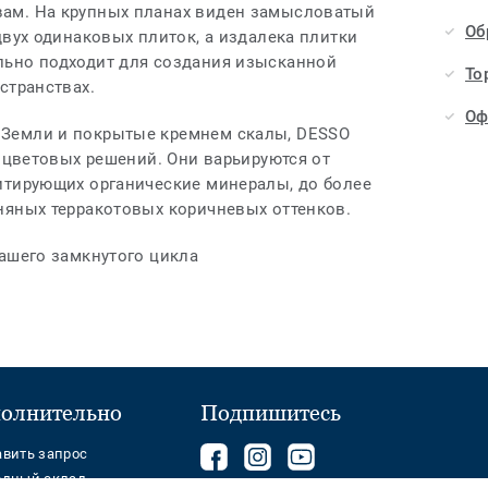
ам. На крупных планах виден замысловатый
Об
двух одинаковых плиток, а издалека плитки
льно подходит для создания изысканной
То
странствах.
Оф
Земли и покрытые кремнем скалы, DESSO
х цветовых решений. Они варьируются от
итирующих органические минералы, до более
няных терракотовых коричневых оттенков.
нашего замкнутого цикла
олнительно
Подпишитесь
Подписывайтесь
components.footer.tark
Follow
авить запрос
одный склад
на
us