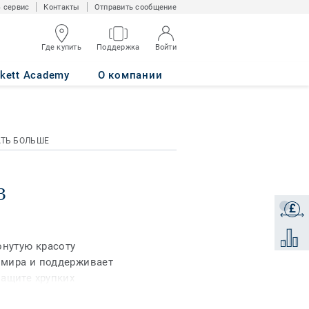
 сервис
Контакты
Отправить сообщение
Где купить
Поддержка
Войти
rkett Academy
О компании
АТЬ БОЛЬШЕ
3
£
Получи
Добави
онутую красоту
 мира и поддерживает
защите хрупких
е, неравномерное