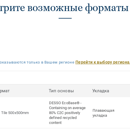
трите возможные форматы 
Перейти к выбору региона
оказываются только в Вашем регионе
рмат
Тип основы
Укладка
DESSO EcoBase® -
Containing on average
Плавающая
Tile 500x500mm
80% C2C positively
укладка
defined recycled
content