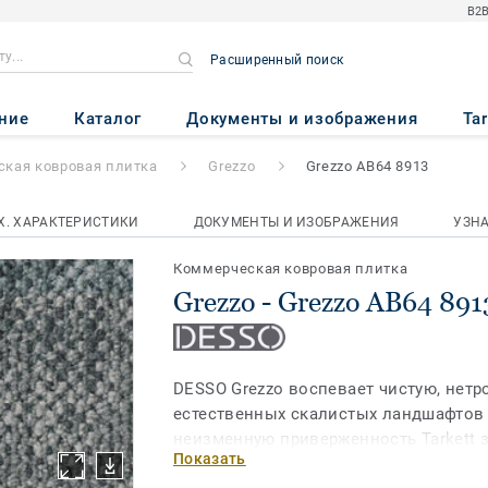
B2B
Расширенный поиск
AB64 8913
ние
Каталог
Документы и изображения
Ta
кая ковровая плитка
Grezzo
Grezzo AB64 8913
Х. ХАРАКТЕРИСТИКИ
ДОКУМЕНТЫ И ИЗОБРАЖЕНИЯ
УЗН
Коммерческая ковровая плитка
Grezzo - Grezzo AB64 891
DESSO Grezzo воспевает чистую, нетр
естественных скалистых ландшафтов
неизменную приверженность Tarkett 
Показать
природных ресурсов планеты. Прочно