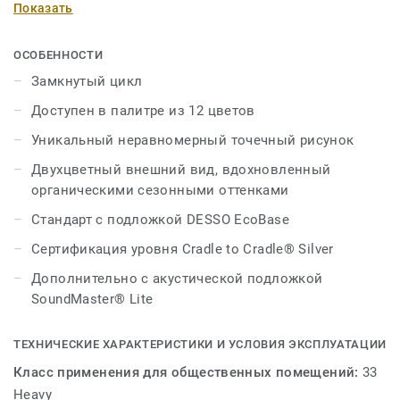
Показать
двухцветный внешний вид, вдохновленный
органическими сезонными оттенками, придает
коллекции простое, но изысканное ощущение
ОСОБЕННОСТИ
современного интерьера рабочего места.
Замкнутый цикл
Доступен в палитре из 12 цветов
Универсальный ассортимент доступен в палитре из 12
цветов, включая восемь нейтральных, два
Уникальный неравномерный точечный рисунок
согревающих акцента зеленого и медного, а также
Двухцветный внешний вид, вдохновленный
дополнительные тональные оттенки розового и
органическими сезонными оттенками
штормового синего.
Стандарт с подложкой DESSO EcoBase
Разработанный для бесшовного использования в
Сертификация уровня Cradle to Cradle® Silver
больших масштабах, дуэт цветных нитей привел к
уникальному текстурному внешнему виду ковровой
Дополнительно с акустической подложкой
плитки. Продукт также можно комбинировать в
SoundMaster® Lite
нескольких тонах, чтобы обеспечить «зонирование».
ТЕХНИЧЕСКИЕ ХАРАКТЕРИСТИКИ И УСЛОВИЯ ЭКСПЛУАТАЦИИ
Эта коллекция является частью нашего замкнутого
Класс применения для общественных помещений:
33
цикла.
Heavy