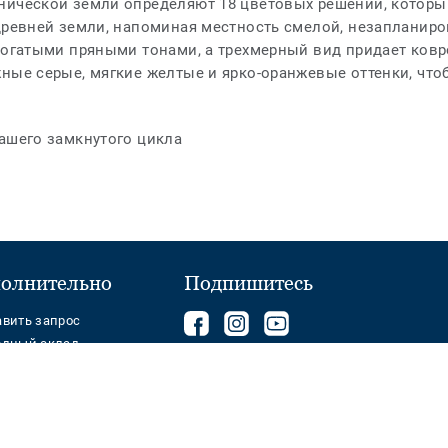
нической земли определяют 18 цветовых решений, которы
 древней земли, напоминая местность смелой, незапланир
богатыми пряными тонами, а трехмерный вид придает ковр
жные серые, мягкие желтые и ярко-оранжевые оттенки, чт
нашего замкнутого цикла
олнительно
Подпишитесь
Подписывайтесь
components.footer.tark
Follow
авить запрос
одный склад
на
us
нас
on
Ваш регион
на
YouTube
Facebook
Правила использования
Политика конфиденциальности