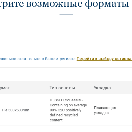
рите возможные форматы 
Перейти к выбору региона
оказываются только в Вашем регионе
рмат
Тип основы
Укладка
DESSO EcoBase® -
Containing on average
Плавающая
Tile 500x500mm
80% C2C positively
укладка
defined recycled
content