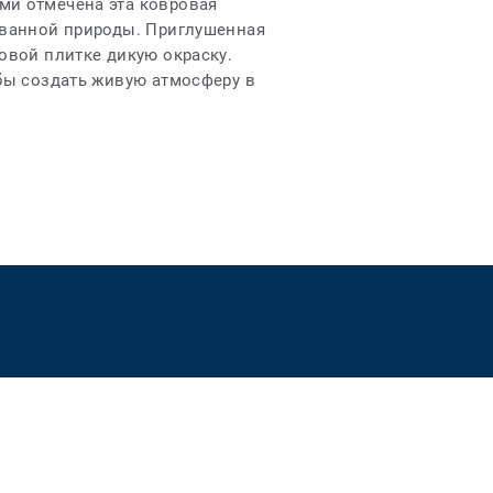
ми отмечена эта ковровая
ованной природы. Приглушенная
овой плитке дикую окраску.
обы создать живую атмосферу в
ett_social_instagram
Персональные данные