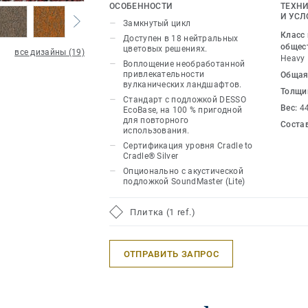
отмечена эта ковровая плитка, опира
ОСОБЕННОСТИ
ТЕХНИ
древней земли, напоминая местность
И УСЛ
Замкнутый цикл
незапланированной природы. Приглу
Класс
Доступен в 18 нейтральных
палитра сочетается с богатыми пряны
общес
цветовых решениях.
все дизайны (19)
Heavy
трехмерный вид придает ковровой пл
Воплощение необработанной
привлекательности
Общая
Сочетайте огненно-красные и нежные
вулканических ландшафтов.
Толщи
и ярко-оранжевые оттенки, чтобы со
Стандарт с подложкой DESSO
Вес:
4
в помещении.
EcoBase, на 100 % пригодной
для повторного
Соста
использования.
Эта коллекция является частью наше
Сертификация уровня Cradle to
Cradle® Silver
Опционально с акустической
подложкой SoundMaster (Lite)
Плитка (1 ref.)
ОТПРАВИТЬ ЗАПРОС