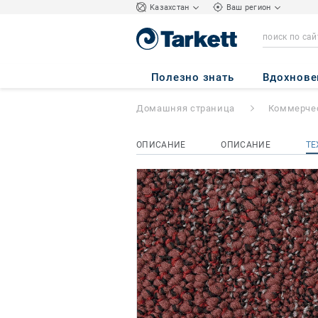
Kазахстан
Ваш регион
Granite
- Granite
Полезно знать
Вдохнове
Домашняя страница
Коммерчес
ОПИСАНИЕ
ОПИСАНИЕ
ТЕ