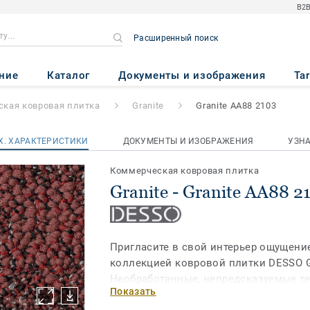
B2B
Расширенный поиск
 AA88 2103
ние
Каталог
Документы и изображения
Ta
кая ковровая плитка
Granite
Granite AA88 2103
Х. ХАРАКТЕРИСТИКИ
ДОКУМЕНТЫ И ИЗОБРАЖЕНИЯ
УЗН
Коммерческая ковровая плитка
Granite - Granite AA88 2
Пригласите в свой интерьер ощущени
коллекцией ковровой плитки DESSO Gr
Необработанные, непредсказуемые т
Показать
земли определяют 18 цветовых реше