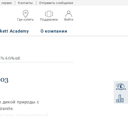
 сервис
Контакты
Отправить сообщение
Где купить
Поддержка
Войти
rkett Academy
О компании
АТЬ БОЛЬШЕ
103
£
Получи
Добави
е дикой природы с
anite.
екстуры вулканической
ний, которыми