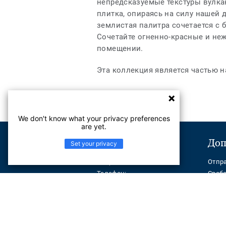
непредсказуемые текстуры вулка
плитка, опираясь на силу нашей
землистая палитра сочетается с 
Сочетайте огненно-красные и не
помещении.
Эта коллекция является частью 
We don't know what your privacy preferences
are yet.
Поддержка
Доп
Set your privacy
Отправить сообщение
Отпр
Телефон:
Своб
+ 7(7172) 790099
Help Center
Корпоративная информация