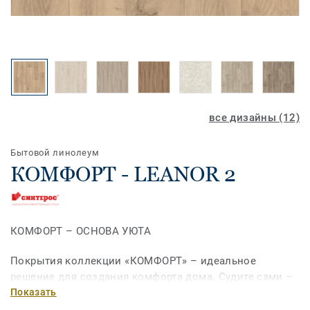
все дизайны (12)
Бытовой линолеум
КОМФОРТ - LEANOR 2
КОМФОРТ – ОСНОВА УЮТА
Покрытия коллекции «КОМФОРТ» – идеальное
решение для создания комфорта дома. Судите сами –
покрытие хорошо выглядит, не меняется в размерах с
Показать
течением времени, а двойная основа делает продукты