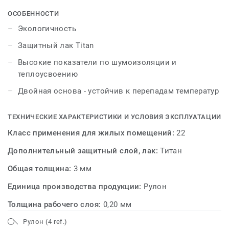
коллекции абсолютно устойчивыми к разрывам,
ОСОБЕННОСТИ
перепадам температур и влажности. Целый ряд
Экологичность
популярных расцветок и широкая линейка ширин в
Защитный лак Titan
сочетании с доступной ценой делают эти покрытия
действительно уникальным решением для пола дома.
Высокие показатели по шумоизоляции и
теплоусвоению
Двойная основа - устойчив к перепадам температур
ТЕХНИЧЕСКИЕ ХАРАКТЕРИСТИКИ И УСЛОВИЯ ЭКСПЛУАТАЦИИ
Класс применения для жилых помещений:
22
Дополнительный защитный слой, лак:
Титан
Общая толщина:
3 мм
Единица производства продукции:
Рулон
Толщина рабочего слоя:
0,20 мм
Рулон (4 ref.)