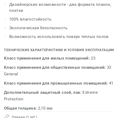
продукте. Ключевая идея ART VINYL - модульность -
Дизайнерские возможности - два формата планок,
подразумевает множество функций, которые смогут
плитки
отразить личность и образ жизни владельца. Теперь
100% влагостойкость
стало возможным самостоятельно наполнить
интерьер индивидуальными деталями. На одном
Экологическая безопасность
пространстве соединяются как различные формы, так
Возможность использовать поверх теплых полов
и фактуры. С возможностями укладки Art Vinyl вы
можете ознакомиться в брошюре с вариантами
ТЕХНИЧЕСКИЕ ХАРАКТЕРИСТИКИ И УСЛОВИЯ ЭКСПЛУАТАЦИИ
укладки.
Класс применения для жилых помещений:
23
Класс применения для общественных помещений:
32
General
Класс применения для промышленных помещений:
41
Дополнительный защитный слой, лак:
Extreme
Protection
Общая толщина:
2,10 мм
Планка (1 ref.)