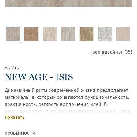
все дизайны (35)
Art Vinyl
NEW AGE - ISIS
Динамичный ритм современной жизни предполагает
материалы, в которых сочетаются функциональность,
практичность, легкость воплощения идей. В
напольных покрытиях эти характеристики нашли свое
Показать
отражение в коллекции ART VINYL NEW AGE. Наши
специалисты успешно соединили ключевые
преимущества паркета, линолеума и плитки в одном
ОСОБЕННОСТИ