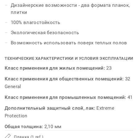
продукте. Ключевая идея ART VINYL - модульность -
Дизайнерские возможности - два формата планок,
подразумевает множество функций, которые смогут
плитки
отразить личность и образ жизни владельца. Теперь
100% влагостойкость
стало возможным самостоятельно наполнить
интерьер индивидуальными деталями. На одном
Экологическая безопасность
пространстве соединяются как различные формы, так
Возможность использовать поверх теплых полов
и фактуры. С возможностями укладки Art Vinyl вы
можете ознакомиться в брошюре с вариантами
ТЕХНИЧЕСКИЕ ХАРАКТЕРИСТИКИ И УСЛОВИЯ ЭКСПЛУАТАЦИИ
укладки.
Класс применения для жилых помещений:
23
Класс применения для общественных помещений:
32
General
Класс применения для промышленных помещений:
41
Дополнительный защитный слой, лак:
Extreme
Protection
Общая толщина:
2,10 мм
Планка (1 ref.)